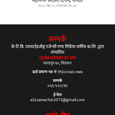
महानगर सदस्य दिपेन्द्र पन्डित
२०८२ जेष्ठ २०, मंगलवार १५:४८
सम्पर्क
के टि.बि. एडभर्टाइजीङ्ग एजेन्सी एण्ड मिडिया सर्भिस प्रा.लि. द्वारा
संचालित
एटुजेड समाचार डट कम
भरतपुर-१०, चितवन
दर्ता प्रमाण पत्र नंः
१९३०/०७६-०७७
सम्पर्क
०५६-५२८८१४
ई-मेल
a2zsamachar2075@gmail.com