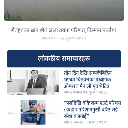
रौतहटका धान खेत जलाशयमा परिणत, किसान मर्कामा
२०८३ श्रावण २२, शुक्रबार ११:५७
लोकप्रिय समाचारहरु
तीन दिन देखि सम्पर्कबिहिन
भएका चितवनका प्रध्यापक
ओमराज मैनाली मृत भेटिए
२०८२ बैशाख १०, बुधबार २१:३८
“पर्सादेखि बाँकेसम्म एउटै परिचय
: कडा र परिणाममुखी वरिष्ठ सई
रमेश बजगाई”
२०८३ जेष्ठ २४, आईतवार ०९:१८