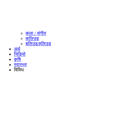
कला / संगीत​
कलिउड
बलिउड/हलिउड
अर्थ
भिडियो
कृषि
स्वास्थ्य
विविध