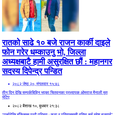
रातको साढे १० बजे राजन कार्की दाइले
फोन गरेर धम्काउनु भो, जिल्ला
अध्यक्षबाटै हामी असुरक्षित छौं : महानगर
सदस्य दिपेन्द्र पन्डित
२०८२ जेष्ठ २०, मंगलवार १५:४८
तीन दिन देखि सम्पर्कबिहिन भएका चितवनका प्रध्यापक ओमराज मैनाली मृत
भेटिए
२०८२ बैशाख १०, बुधबार २१:३८
“पर्सादेखि बाँकेसम्म एउटै परिचय : कडा र परिणाममुखी वरिष्ठ सई रमेश बजगाई”