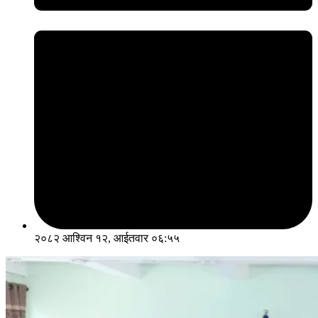
२०८२ आश्विन १२, आईतवार ०६:५५