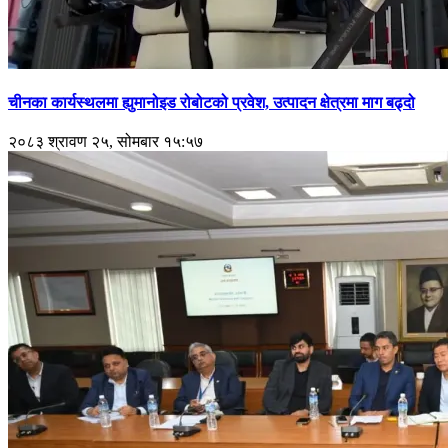
चीनका कार्यस्थलमा ह्युमानोइड रोबोटको प्रवेश, उत्पादन क्षेत्रमा माग बढ्दो
२०८३ श्रावण २५, सोमबार १५:५७