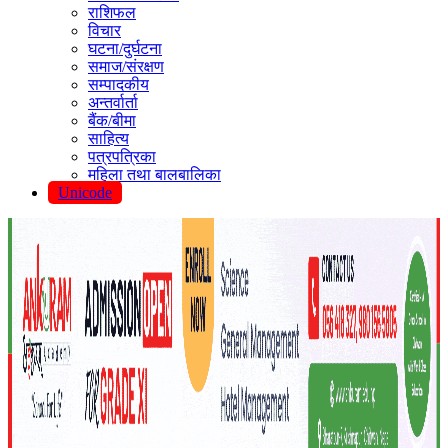
राशिफल
विचार
घटना/दुर्घटना
समाज/संरक्षण
सम्पादकीय
अन्तर्वार्ता
बैंक/बीमा
साहित्य
पत्रपत्रिका
महिला तथा बालबालिका
Unicode