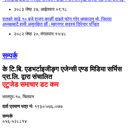
२०८३ जेष्ठ २४, आईतवार ०९:१८
रातको साढे १० बजे राजन कार्की दाइले फोन गरेर धम्काउनु भो, जिल्ला
अध्यक्षबाटै हामी असुरक्षित छौं : महानगर सदस्य दिपेन्द्र पन्डित
२०८२ जेष्ठ २०, मंगलवार १५:४८
सम्पर्क
के टि.बि. एडभर्टाइजीङ्ग एजेन्सी एण्ड मिडिया सर्भिस
प्रा.लि. द्वारा संचालित
एटुजेड समाचार डट कम
भरतपुर-१०, चितवन
दर्ता प्रमाण पत्र नंः
१९३०/०७६-०७७
सम्पर्क
०५६-५२८८१४