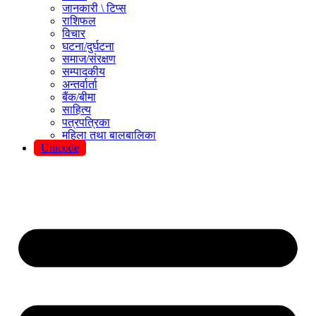
जानकारी \ टिप्स
राशिफल
विचार
घटना/दुर्घटना
समाज/संरक्षण
सम्पादकीय
अन्तर्वार्ता
बैंक/बीमा
साहित्य
पत्रपत्रिका
महिला तथा बालबालिका
Unicode