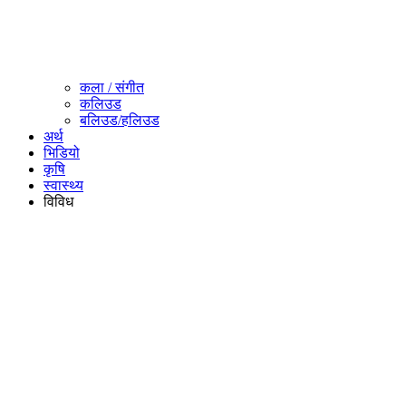
कला / संगीत​
कलिउड
बलिउड/हलिउड
अर्थ
भिडियो
कृषि
स्वास्थ्य
विविध