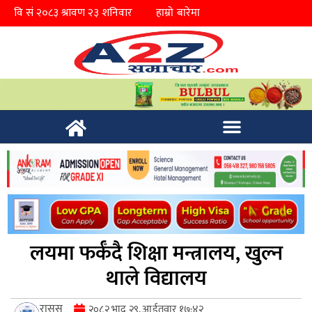
हाम्रो बारेमा
लयमा फर्कँदै शिक्षा मन्त्रालय, खुल्न
थाले विद्यालय
रासस
२०८२ भाद्र २९, आईतवार १७:४२