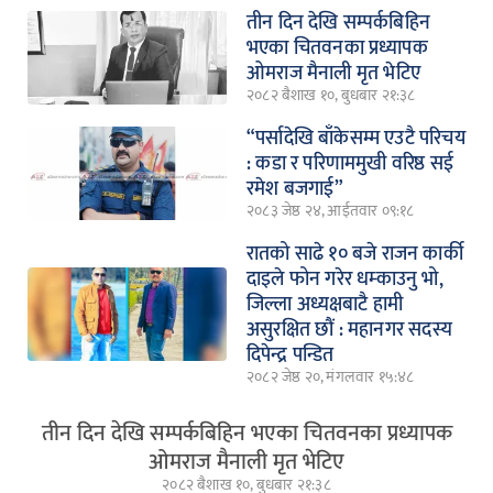
तीन दिन देखि सम्पर्कबिहिन
भएका चितवनका प्रध्यापक
ओमराज मैनाली मृत भेटिए
२०८२ बैशाख १०, बुधबार २१:३८
“पर्सादेखि बाँकेसम्म एउटै परिचय
: कडा र परिणाममुखी वरिष्ठ सई
रमेश बजगाई”
२०८३ जेष्ठ २४, आईतवार ०९:१८
रातको साढे १० बजे राजन कार्की
दाइले फोन गरेर धम्काउनु भो,
जिल्ला अध्यक्षबाटै हामी
असुरक्षित छौं : महानगर सदस्य
दिपेन्द्र पन्डित
२०८२ जेष्ठ २०, मंगलवार १५:४८
तीन दिन देखि सम्पर्कबिहिन भएका चितवनका प्रध्यापक
ओमराज मैनाली मृत भेटिए
२०८२ बैशाख १०, बुधबार २१:३८