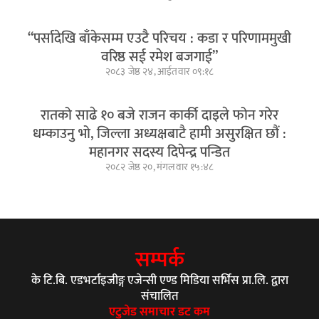
“पर्सादेखि बाँकेसम्म एउटै परिचय : कडा र परिणाममुखी
वरिष्ठ सई रमेश बजगाई”
२०८३ जेष्ठ २४, आईतवार ०९:१८
रातको साढे १० बजे राजन कार्की दाइले फोन गरेर
धम्काउनु भो, जिल्ला अध्यक्षबाटै हामी असुरक्षित छौं :
महानगर सदस्य दिपेन्द्र पन्डित
२०८२ जेष्ठ २०, मंगलवार १५:४८
सम्पर्क
के टि.बि. एडभर्टाइजीङ्ग एजेन्सी एण्ड मिडिया सर्भिस प्रा.लि. द्वारा
संचालित
एटुजेड समाचार डट कम