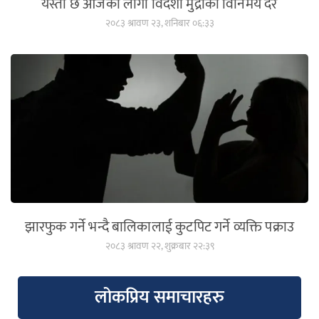
यस्तो छ आजका लागी विदेशी मुद्राको विनिमय दर
२०८३ श्रावण २३, शनिबार ०६:३३
झारफुक गर्ने भन्दै बालिकालाई कुटपिट गर्ने व्यक्ति पक्राउ
२०८३ श्रावण २२, शुक्रबार २२:३९
लोकप्रिय समाचारहरु