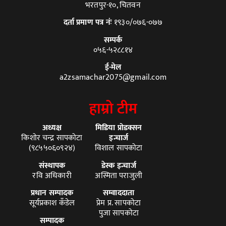
भरतपुर-१०, चितवन
दर्ता प्रमाण पत्र नंः
१९३०/०७६-०७७
सम्पर्क
०५६-५२८८१४
ई-मेल
a2zsamachar2075@gmail.com
हाम्रो टीम
अध्यक्ष
मिडिया प्रोडक्सन
किशोर चन्द्र सापकोटा
इन्चार्ज
(९८५५०६०९२४)
विशाल सापकोटा
संस्थापक
डेस्क इन्चार्ज
रवि अधिकारी
अस्मिता पराजुली
प्रधान सम्पादक
सम्वाददाता
सूर्यप्रकाश कँडेल
प्रेम प्र. सापकोटा
पुजा सापकोटा
सम्पादक