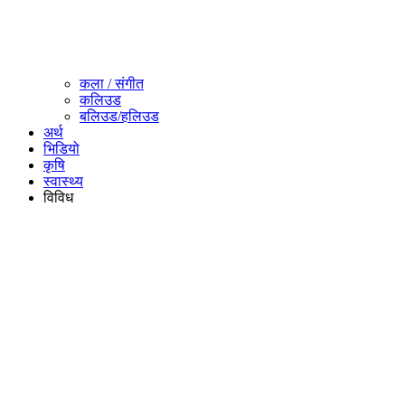
कला / संगीत​
कलिउड
बलिउड/हलिउड
अर्थ
भिडियो
कृषि
स्वास्थ्य
विविध