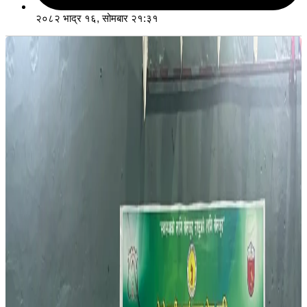
२०८२ भाद्र १६, सोमबार २१:३१