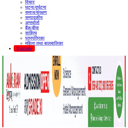
विचार
घटना/दुर्घटना
समाज/संरक्षण
सम्पादकीय
अन्तर्वार्ता
बैंक/बीमा
साहित्य
पत्रपत्रिका
महिला तथा बालबालिका
Unicode