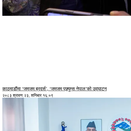
काठमाडौंमा ‘जमजम ब्रदर्स’, ‘जमजम पफ्र्युम्स नेपाल’को उद्घाटन
२०८३ श्रावण २३, शनिबार १६:०९