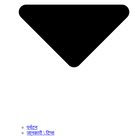
पर्यटन
जानकारी \ टिप्स