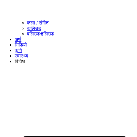
कला / संगीत​
कलिउड
बलिउड/हलिउड
अर्थ
भिडियो
कृषि
स्वास्थ्य
विविध