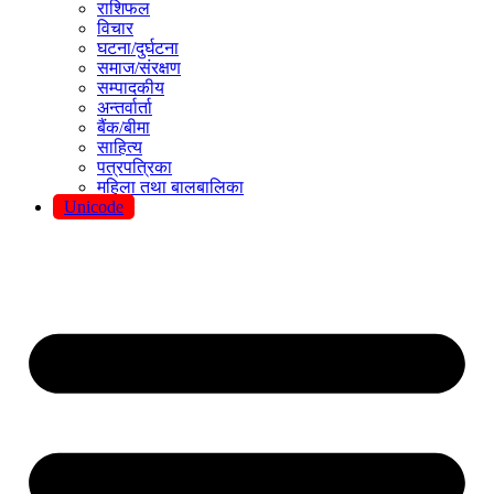
राशिफल
विचार
घटना/दुर्घटना
समाज/संरक्षण
सम्पादकीय
अन्तर्वार्ता
बैंक/बीमा
साहित्य
पत्रपत्रिका
महिला तथा बालबालिका
Unicode