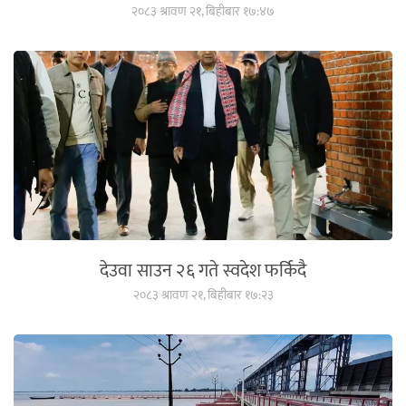
२०८३ श्रावण २१, बिहीबार १७:४७
देउवा साउन २६ गते स्वदेश फर्किदै
२०८३ श्रावण २१, बिहीबार १७:२३