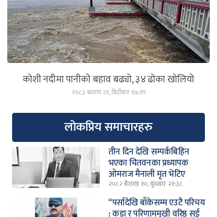
कोशी नदीमा पानीको बहाव बढ्यो, ३४ ढोका खोलियो
२०८३ श्रावण २१, बिहीबार १७:१९
लोकप्रिय समाचारहरु
तीन दिन देखि सम्पर्कबिहिन
भएका चितवनका प्रध्यापक
ओमराज मैनाली मृत भेटिए
२०८२ बैशाख १०, बुधबार २१:३८
“पर्सादेखि बाँकेसम्म एउटै परिचय
: कडा र परिणाममुखी वरिष्ठ सई