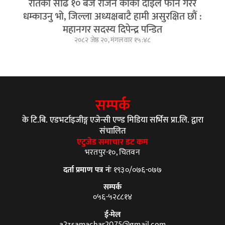
रातको साढे १० बजे राजन कार्की दाइले फोन गरेर
धम्काउनु भो, जिल्ला अध्यक्षबाटै हामी असुरक्षित छौं :
महानगर सदस्य दिपेन्द्र पन्डित
२०८२ जेष्ठ २०, मंगलवार १५:४८
सम्पर्क
के टि.बि. एडभर्टाइजीङ्ग एजेन्सी एण्ड मिडिया सर्भिस प्रा.लि. द्वारा
संचालित
एटुजेड समाचार डट कम
भरतपुर-१०, चितवन
दर्ता प्रमाण पत्र नंः
१९३०/०७६-०७७
सम्पर्क
०५६-५२८८१४
ई-मेल
a2zsamachar2075@gmail.com