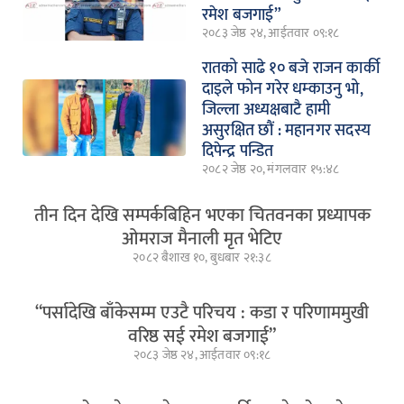
रमेश बजगाई”
२०८३ जेष्ठ २४, आईतवार ०९:१८
रातको साढे १० बजे राजन कार्की
दाइले फोन गरेर धम्काउनु भो,
जिल्ला अध्यक्षबाटै हामी
असुरक्षित छौं : महानगर सदस्य
दिपेन्द्र पन्डित
२०८२ जेष्ठ २०, मंगलवार १५:४८
तीन दिन देखि सम्पर्कबिहिन भएका चितवनका प्रध्यापक
ओमराज मैनाली मृत भेटिए
२०८२ बैशाख १०, बुधबार २१:३८
“पर्सादेखि बाँकेसम्म एउटै परिचय : कडा र परिणाममुखी
वरिष्ठ सई रमेश बजगाई”
२०८३ जेष्ठ २४, आईतवार ०९:१८