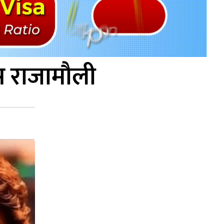
स राजामौली