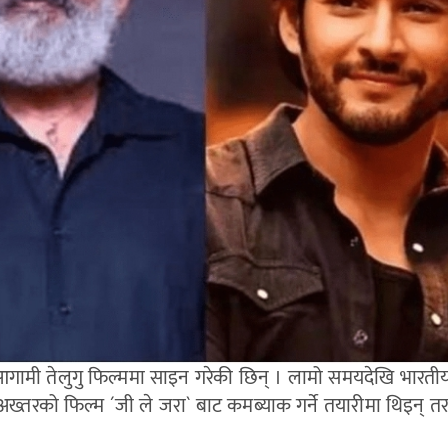
 आगामी तेलुगु फिल्ममा साइन गरेकी छिन् । लामो समयदेखि भारती
ख्तरको फिल्म ´जी ले जरा` बाट कमब्याक गर्ने तयारीमा थिइन् त