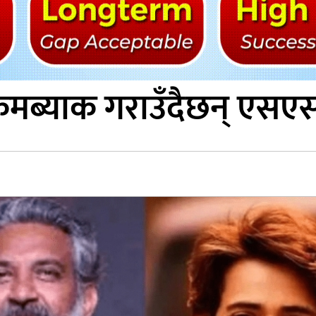
कमब्याक गराउँदैछन् एसए