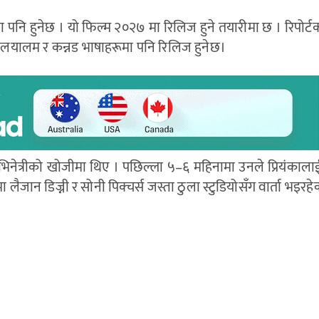
नि हुनेछ । यो फिल्म २०२७ मा रिलिज हुने तयारीमा छ । रिपोर्ट
िल, मलयालम र कन्नड भाषाहरूमा पनि रिलिज हुनेछ।
िनेत्रीको खोजीमा थिए । पछिल्ला ५–६ महिनामा उनले प्रियंकाला
लैजान डिज्नी र सोनी पिक्चर्स जस्ता ठुला स्टुडियोसँग वार्ता भइरह