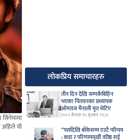
लोकप्रिय समाचारहरु
तीन दिन देखि सम्पर्कबिहिन
भएका चितवनका प्रध्यापक
ओमराज मैनाली मृत भेटिए
२०८२ बैशाख १०, बुधबार २१:३८
य सिनेमामा
र अहिले यो
“पर्सादेखि बाँकेसम्म एउटै परिचय
: कडा र परिणाममुखी वरिष्ठ सई