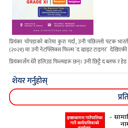
प्रियंका चोपडाको बारेमा कुरा गर्दा, उनी पछिल्लो पटक भा
(२०२१) मा उनी नेटफ्लिक्स फिल्म ´द व्हाइट टाइगर` देखिएकी
प्रियंकासँग धेरै हलिउड फिल्महरू छन्। उनी छिट्टै द ब्लफ र ह
शेयर गर्नुहोस्
प्रत