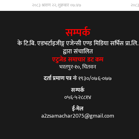
२०८३ श्रावण २२, शुक्रबार ०७:४७
२०८३ 
सम्पर्क
के टि.बि. एडभर्टाइजीङ्ग एजेन्सी एण्ड मिडिया सर्भिस प्रा.लि.
द्वारा संचालित
एटुजेड समाचार डट कम
भरतपुर-१०, चितवन
दर्ता प्रमाण पत्र नंः
१९३०/०७६-०७७
सम्पर्क
०५६-५२८८१४
ई-मेल
a2zsamachar2075@gmail.com