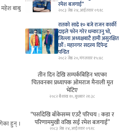
रमेश बजगाई”
 महेश बाबु
२०८३ जेष्ठ २४, आईतवार ०९:१८
रातको साढे १० बजे राजन कार्की
दाइले फोन गरेर धम्काउनु भो,
जिल्ला अध्यक्षबाटै हामी असुरक्षित
छौं : महानगर सदस्य दिपेन्द्र
पन्डित
२०८२ जेष्ठ २०, मंगलवार १५:४८
तीन दिन देखि सम्पर्कबिहिन भएका
चितवनका प्रध्यापक ओमराज मैनाली मृत
भेटिए
२०८२ बैशाख १०, बुधबार २१:३८
“पर्सादेखि बाँकेसम्म एउटै परिचय : कडा र
परिणाममुखी वरिष्ठ सई रमेश बजगाई”
का हुन् ।
२०८३ जेष्ठ २४, आईतवार ०९:१८