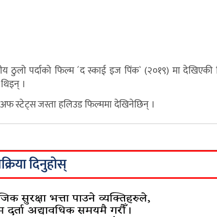
रतीय ठुलो पर्दाको फिल्म ´द स्काई इज पिंक` (२०१९) मा देखिएकी
 थिइन् ।
ेड अफ स्टेट्स जस्ता हलिउड फिल्ममा देखिनेछिन् ।
िक्रिया दिनुहोस्