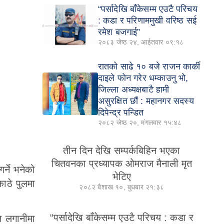
“पर्सादेखि बाँकेसम्म एउटै परिचय
: कडा र परिणाममुखी वरिष्ठ सई
रमेश बजगाई”
२०८३ जेष्ठ २४, आईतवार ०९:१८
रातको साढे १० बजे राजन कार्की
दाइले फोन गरेर धम्काउनु भो,
जिल्ला अध्यक्षबाटै हामी
असुरक्षित छौं : महानगर सदस्य
दिपेन्द्र पन्डित
२०८२ जेष्ठ २०, मंगलवार १५:४८
तीन दिन देखि सम्पर्कबिहिन भएका
चितवनका प्रध्यापक ओमराज मैनाली मृत
र्ने भनेको
भेटिए
ाठे पुलमा
२०८२ बैशाख १०, बुधबार २१:३८
“पर्सादेखि बाँकेसम्म एउटै परिचय : कडा र
त लगानीमा