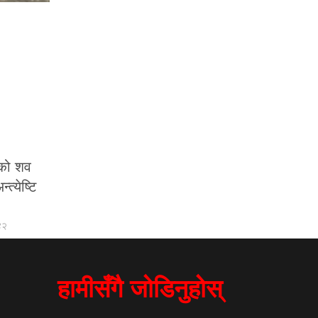
ीको शव
त्येष्टि
४२
हामीसँगै जोडिनुहोस्