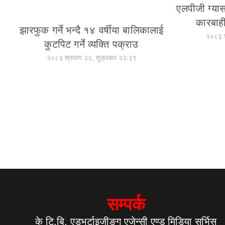
एलपीजी ग्यास
कारबाही
झारफुक गर्ने भन्दै १४ वर्षीया बालिकालाई
२०८३ श
कुटपिट गर्ने व्यक्ति पक्राउ
२०८३ श्रावण २२, शुक्रबार २२:३९
सम्पर्क
के टि.बि. एडभर्टाइजीङ्ग एजेन्सी एण्ड मिडिया सर्भिस