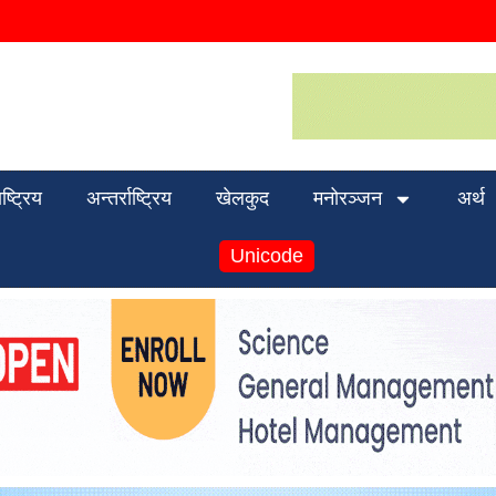
ाष्ट्रिय
अन्तर्राष्ट्रिय
खेलकुद
मनोरञ्जन
अर्थ
Unicode