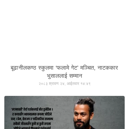
बूढानीलकण्ठ स्कुलमा ‘फलामे गेट’ मञ्चित, नाटककार
भुसाललाई सम्मान
२०८३ श्रावण २४, आईतवार १४:४९