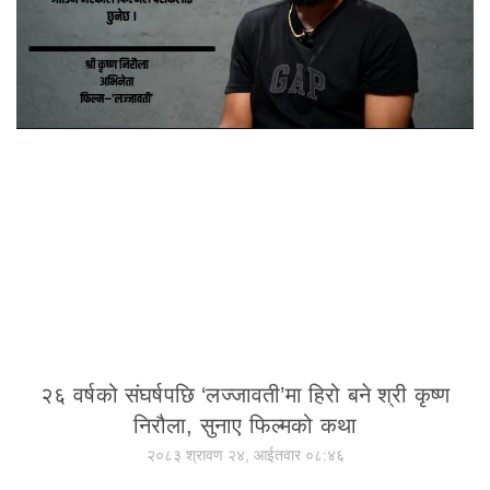
२६ वर्षको संघर्षपछि ‘लज्जावती’मा हिरो बने श्री कृष्ण
निरौला, सुनाए फिल्मको कथा
२०८३ श्रावण २४, आईतवार ०८:४६