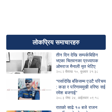
लोकप्रिय समाचारहरु
तीन दिन देखि सम्पर्कबिहिन
भएका चितवनका प्रध्यापक
ओमराज मैनाली मृत भेटिए
२०८२ बैशाख १०, बुधबार २१:३८
“पर्सादेखि बाँकेसम्म एउटै परिचय
: कडा र परिणाममुखी वरिष्ठ सई
रमेश बजगाई”
२०८३ जेष्ठ २४, आईतवार ०९:१८
रातको साढे १० बजे राजन