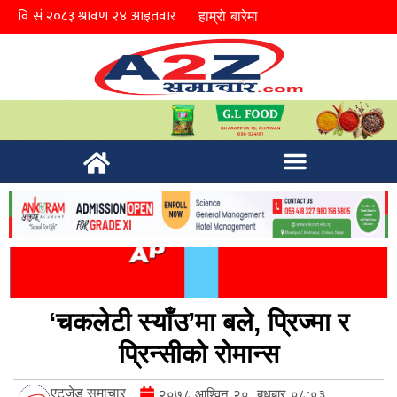
हाम्रो बारेमा
‘चकलेटी स्याँउ’मा बले, प्रिज्मा र
प्रिन्सीको रोमान्स
एटुजेड समाचार
२०७८ आश्विन २०, बुधबार ०८:०३