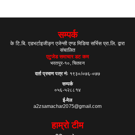
सम्पर्क
के टि.बि. एडभर्टाइजीङ्ग एजेन्सी एण्ड मिडिया सर्भिस प्रा.लि. द्वारा
संचालित
एटुजेड समाचार डट कम
भरतपुर-१०, चितवन
दर्ता प्रमाण पत्र नंः
१९३०/०७६-०७७
सम्पर्क
०५६-५२८८१४
ई-मेल
a2zsamachar2075@gmail.com
हाम्रो टीम