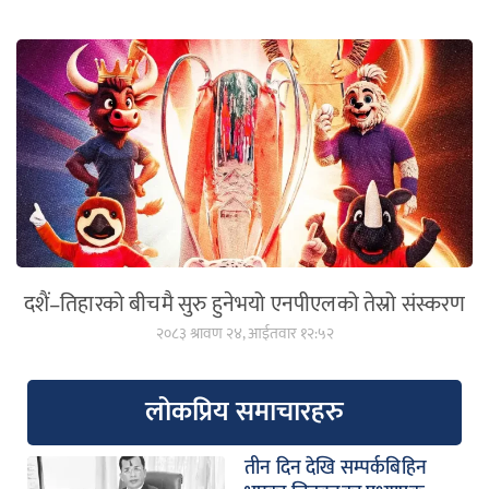
दशैं–तिहारको बीचमै सुरु हुनेभयो एनपीएलको तेस्रो संस्करण
२०८३ श्रावण २४, आईतवार १२:५२
लोकप्रिय समाचारहरु
तीन दिन देखि सम्पर्कबिहिन