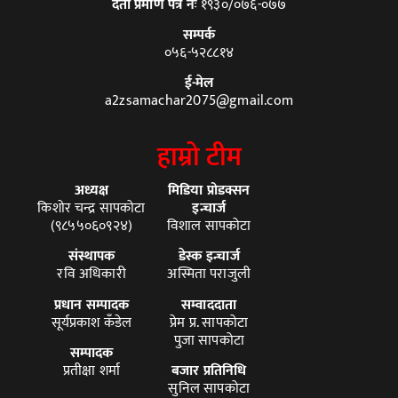
दर्ता प्रमाण पत्र नंः
१९३०/०७६-०७७
सम्पर्क
०५६-५२८८१४
ई-मेल
a2zsamachar2075@gmail.com
हाम्रो टीम
अध्यक्ष
मिडिया प्रोडक्सन
किशोर चन्द्र सापकोटा
इन्चार्ज
(९८५५०६०९२४)
विशाल सापकोटा
संस्थापक
डेस्क इन्चार्ज
रवि अधिकारी
अस्मिता पराजुली
प्रधान सम्पादक
सम्वाददाता
सूर्यप्रकाश कँडेल
प्रेम प्र. सापकोटा
पुजा सापकोटा
सम्पादक
प्रतीक्षा शर्मा
बजार प्रतिनिधि
सुनिल सापकोटा