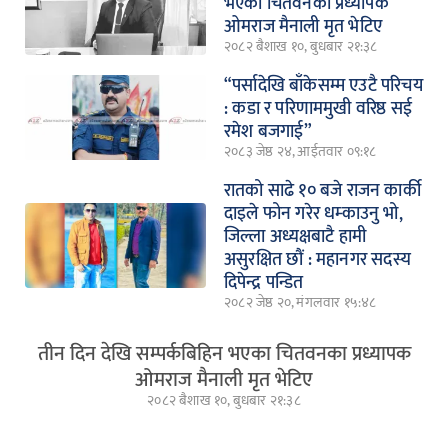
भएका चितवनका प्रध्यापक
ओमराज मैनाली मृत भेटिए
२०८२ बैशाख १०, बुधबार २१:३८
“पर्सादेखि बाँकेसम्म एउटै परिचय
: कडा र परिणाममुखी वरिष्ठ सई
रमेश बजगाई”
२०८३ जेष्ठ २४, आईतवार ०९:१८
रातको साढे १० बजे राजन कार्की
दाइले फोन गरेर धम्काउनु भो,
जिल्ला अध्यक्षबाटै हामी
असुरक्षित छौं : महानगर सदस्य
दिपेन्द्र पन्डित
२०८२ जेष्ठ २०, मंगलवार १५:४८
तीन दिन देखि सम्पर्कबिहिन भएका चितवनका प्रध्यापक
ओमराज मैनाली मृत भेटिए
२०८२ बैशाख १०, बुधबार २१:३८