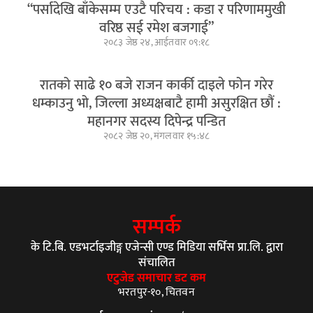
“पर्सादेखि बाँकेसम्म एउटै परिचय : कडा र परिणाममुखी
वरिष्ठ सई रमेश बजगाई”
२०८३ जेष्ठ २४, आईतवार ०९:१८
रातको साढे १० बजे राजन कार्की दाइले फोन गरेर
धम्काउनु भो, जिल्ला अध्यक्षबाटै हामी असुरक्षित छौं :
महानगर सदस्य दिपेन्द्र पन्डित
२०८२ जेष्ठ २०, मंगलवार १५:४८
सम्पर्क
के टि.बि. एडभर्टाइजीङ्ग एजेन्सी एण्ड मिडिया सर्भिस प्रा.लि. द्वारा
संचालित
एटुजेड समाचार डट कम
भरतपुर-१०, चितवन