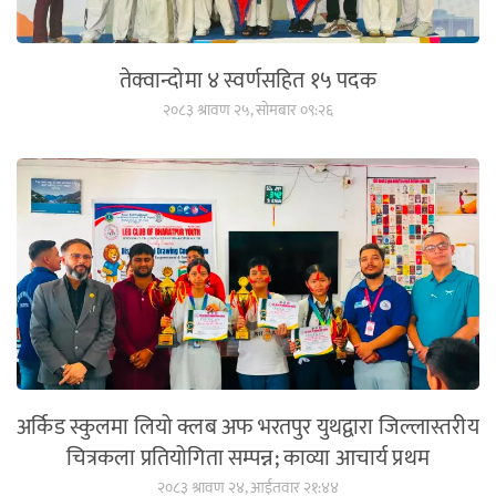
तेक्वान्दोमा ४ स्वर्णसहित १५ पदक
२०८३ श्रावण २५, सोमबार ०९:२६
अर्किड स्कुलमा लियो क्लब अफ भरतपुर युथद्वारा जिल्लास्तरीय
चित्रकला प्रतियोगिता सम्पन्न; काव्या आचार्य प्रथम
२०८३ श्रावण २४, आईतवार २१:४४