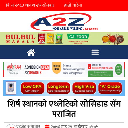
हाम्रो बारेमा
शिर्ष स्थानको एथ्लेटिको सोसिडाड सँग
पराजित
एटुजेड समाचार
२०७६ भाद्र २९, आईतवार ०९:०५