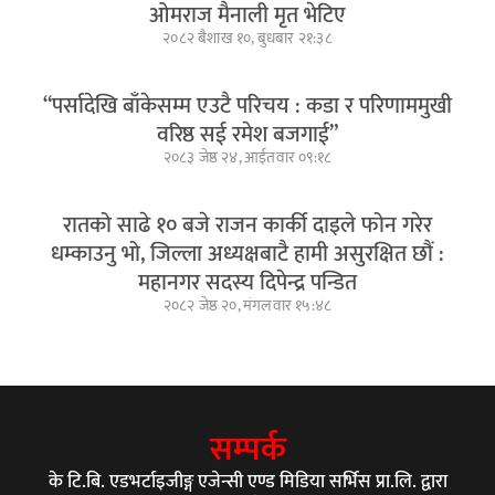
ओमराज मैनाली मृत भेटिए
२०८२ बैशाख १०, बुधबार २१:३८
“पर्सादेखि बाँकेसम्म एउटै परिचय : कडा र परिणाममुखी
वरिष्ठ सई रमेश बजगाई”
२०८३ जेष्ठ २४, आईतवार ०९:१८
रातको साढे १० बजे राजन कार्की दाइले फोन गरेर
धम्काउनु भो, जिल्ला अध्यक्षबाटै हामी असुरक्षित छौं :
महानगर सदस्य दिपेन्द्र पन्डित
२०८२ जेष्ठ २०, मंगलवार १५:४८
सम्पर्क
के टि.बि. एडभर्टाइजीङ्ग एजेन्सी एण्ड मिडिया सर्भिस प्रा.लि. द्वारा