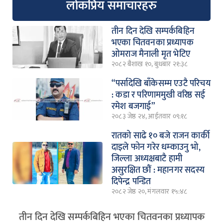
लोकप्रिय समाचारहरु
तीन दिन देखि सम्पर्कबिहिन
भएका चितवनका प्रध्यापक
ओमराज मैनाली मृत भेटिए
२०८२ बैशाख १०, बुधबार २१:३८
“पर्सादेखि बाँकेसम्म एउटै परिचय
: कडा र परिणाममुखी वरिष्ठ सई
रमेश बजगाई”
२०८३ जेष्ठ २४, आईतवार ०९:१८
रातको साढे १० बजे राजन कार्की
दाइले फोन गरेर धम्काउनु भो,
जिल्ला अध्यक्षबाटै हामी
असुरक्षित छौं : महानगर सदस्य
दिपेन्द्र पन्डित
२०८२ जेष्ठ २०, मंगलवार १५:४८
तीन दिन देखि सम्पर्कबिहिन भएका चितवनका प्रध्यापक