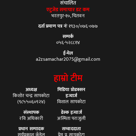
संचालित
एटुजेड समाचार डट कम
भरतपुर-१०, चितवन
दर्ता प्रमाण पत्र नंः
१९३०/०७६-०७७
सम्पर्क
०५६-५२८८१४
ई-मेल
a2zsamachar2075@gmail.com
हाम्रो टीम
अध्यक्ष
मिडिया प्रोडक्सन
किशोर चन्द्र सापकोटा
इन्चार्ज
(९८५५०६०९२४)
विशाल सापकोटा
संस्थापक
डेस्क इन्चार्ज
रवि अधिकारी
अस्मिता पराजुली
प्रधान सम्पादक
सम्वाददाता
सूर्यप्रकाश कँडेल
प्रेम प्र. सापकोटा