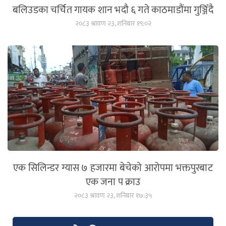
बलिउडका चर्चित गायक शान भदौ ६ गते काठमाडौंमा गुञ्जिँदै
२०८३ श्रावण २३, शनिबार १९:०२
एक सिलिन्डर ग्यास ७ हजारमा बेचेको आरोपमा भक्तपुरबाट
एक जना प क्राउ
२०८३ श्रावण २३, शनिबार १७:३५