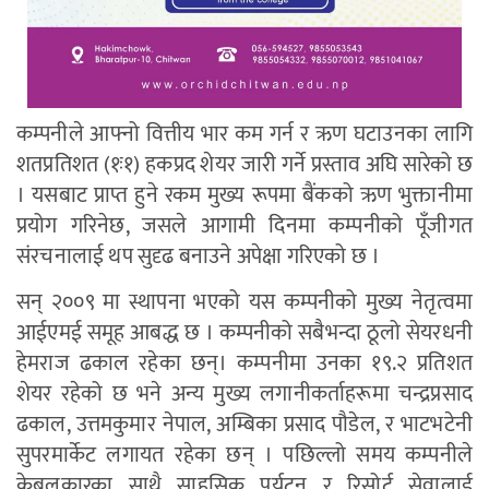
कम्पनीले आफ्नो वित्तीय भार कम गर्न र ऋण घटाउनका लागि
शतप्रतिशत (१ः१) हकप्रद शेयर जारी गर्ने प्रस्ताव अघि सारेको छ
। यसबाट प्राप्त हुने रकम मुख्य रूपमा बैंकको ऋण भुक्तानीमा
प्रयोग गरिनेछ, जसले आगामी दिनमा कम्पनीको पूँजीगत
संरचनालाई थप सुदृढ बनाउने अपेक्षा गरिएको छ ।
सन् २००९ मा स्थापना भएको यस कम्पनीको मुख्य नेतृत्वमा
आईएमई समूह आबद्ध छ । कम्पनीको सबैभन्दा ठूलो सेयरधनी
हेमराज ढकाल रहेका छन्। कम्पनीमा उनका १९.२ प्रतिशत
शेयर रहेको छ भने अन्य मुख्य लगानीकर्ताहरूमा चन्द्रप्रसाद
ढकाल, उत्तमकुमार नेपाल, अम्बिका प्रसाद पौडेल, र भाटभटेनी
सुपरमार्केट लगायत रहेका छन् । पछिल्लो समय कम्पनीले
केबलकारका साथै साहसिक पर्यटन र रिसोर्ट सेवालाई