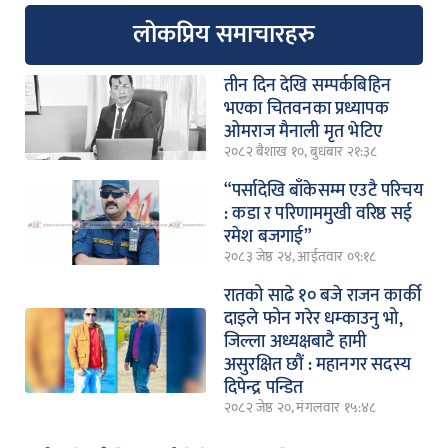
लोकप्रिय समाचारहरु
तीन दिन देखि सम्पर्कबिहिन
भएका चितवनका प्रध्यापक
ओमराज मैनाली मृत भेटिए
२०८२ बैशाख १०, बुधबार २१:३८
“पर्सादेखि बाँकेसम्म एउटै परिचय
: कडा र परिणाममुखी वरिष्ठ सई
रमेश बजगाई”
२०८३ जेष्ठ २४, आईतवार ०९:१८
रातको साढे १० बजे राजन कार्की
दाइले फोन गरेर धम्काउनु भो,
जिल्ला अध्यक्षबाटै हामी
असुरक्षित छौं : महानगर सदस्य
दिपेन्द्र पन्डित
२०८२ जेष्ठ २०, मंगलवार १५:४८