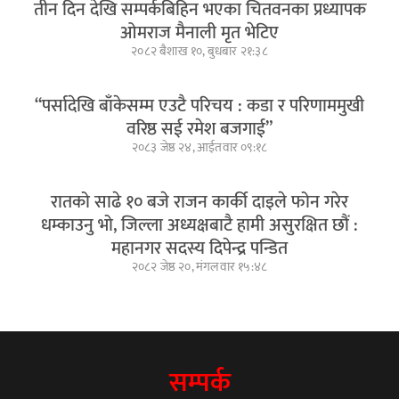
तीन दिन देखि सम्पर्कबिहिन भएका चितवनका प्रध्यापक
ओमराज मैनाली मृत भेटिए
२०८२ बैशाख १०, बुधबार २१:३८
“पर्सादेखि बाँकेसम्म एउटै परिचय : कडा र परिणाममुखी
वरिष्ठ सई रमेश बजगाई”
२०८३ जेष्ठ २४, आईतवार ०९:१८
रातको साढे १० बजे राजन कार्की दाइले फोन गरेर
धम्काउनु भो, जिल्ला अध्यक्षबाटै हामी असुरक्षित छौं :
महानगर सदस्य दिपेन्द्र पन्डित
२०८२ जेष्ठ २०, मंगलवार १५:४८
सम्पर्क