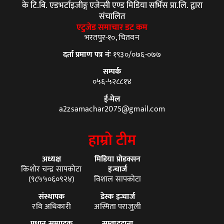
के टि.बि. एडभर्टाइजीङ्ग एजेन्सी एण्ड मिडिया सर्भिस प्रा.लि. द्वारा
संचालित
एटुजेड समाचार डट कम
भरतपुर-१०, चितवन
दर्ता प्रमाण पत्र नंः
१९३०/०७६-०७७
सम्पर्क
०५६-५२८८१४
ई-मेल
a2zsamachar2075@gmail.com
हाम्रो टीम
अध्यक्ष
मिडिया प्रोडक्सन
किशोर चन्द्र सापकोटा
इन्चार्ज
(९८५५०६०९२४)
विशाल सापकोटा
संस्थापक
डेस्क इन्चार्ज
रवि अधिकारी
अस्मिता पराजुली
प्रधान सम्पादक
सम्वाददाता