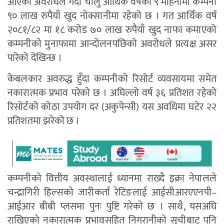
आएको अवरोधले गर्दा चालु आर्थिक वर्षको ९ महिनामा कम्पनी
९० लाख रुपैयाँ खुद नोक्सानीमा रहेको छ । गत आर्थिक वर्ष
२०८१/८२ मा १८ करोड ७० लाख रुपैयाँ खुद नाफा कमाएको
कम्पनीको मुनाफामा आन्दोलनपछिको अवरोधले प्रत्यक्ष असर
पारेको देखिन्छ ।
केबलकार अवरुद्ध हुँदा कम्पनीको रिसोर्ट व्यवसायमा समेत
नकारात्मक प्रभाव परेको छ । अघिल्लो वर्ष ३६ प्रतिशत रहेको
रिसोर्टको कोठा उपयोग दर (अकुपेन्सी) यस अवधिमा घटेर २२
प्रतिशतमा झरेको छ ।
कम्पनीको वित्तीय अवस्थालाई ध्यानमा राख्दै इक्रा नेपालले
चन्द्रागिरी हिल्सको जारीकर्ता रेटिङलाई आईसीआरएएनपी–
आईआर बीबी प्लसमा पुनः पुष्टि गरेको छ । साथै, यसअघि
राखिएको नकारात्मक प्रभावसहित निगरानीको सूचीबाट पनि