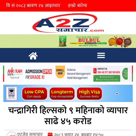
हाम्रो बारेमा
चन्द्रागिरी हिल्सको ९ महिनाको व्यापार
साढे ४५ करोड
एटुजेड समाचार
२०८३ असार २४, बुधबार १४:५०