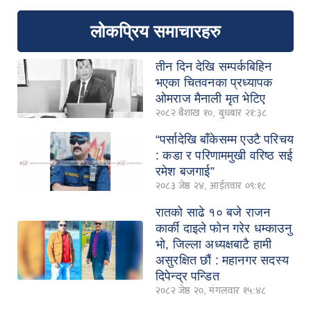
लोकप्रिय समाचारहरु
तीन दिन देखि सम्पर्कबिहिन
भएका चितवनका प्रध्यापक
ओमराज मैनाली मृत भेटिए
२०८२ बैशाख १०, बुधबार २१:३८
“पर्सादेखि बाँकेसम्म एउटै परिचय
: कडा र परिणाममुखी वरिष्ठ सई
रमेश बजगाई”
२०८३ जेष्ठ २४, आईतवार ०९:१८
रातको साढे १० बजे राजन
कार्की दाइले फोन गरेर धम्काउनु
भो, जिल्ला अध्यक्षबाटै हामी
असुरक्षित छौं : महानगर सदस्य
दिपेन्द्र पन्डित
२०८२ जेष्ठ २०, मंगलवार १५:४८