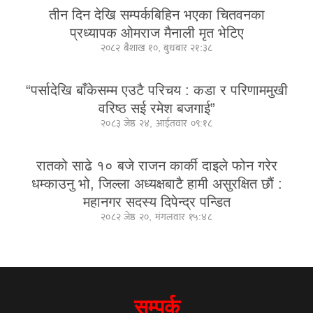
तीन दिन देखि सम्पर्कबिहिन भएका चितवनका
प्रध्यापक ओमराज मैनाली मृत भेटिए
२०८२ बैशाख १०, बुधबार २१:३८
“पर्सादेखि बाँकेसम्म एउटै परिचय : कडा र परिणाममुखी
वरिष्ठ सई रमेश बजगाई”
२०८३ जेष्ठ २४, आईतवार ०९:१८
रातको साढे १० बजे राजन कार्की दाइले फोन गरेर
धम्काउनु भो, जिल्ला अध्यक्षबाटै हामी असुरक्षित छौं :
महानगर सदस्य दिपेन्द्र पन्डित
२०८२ जेष्ठ २०, मंगलवार १५:४८
सम्पर्क