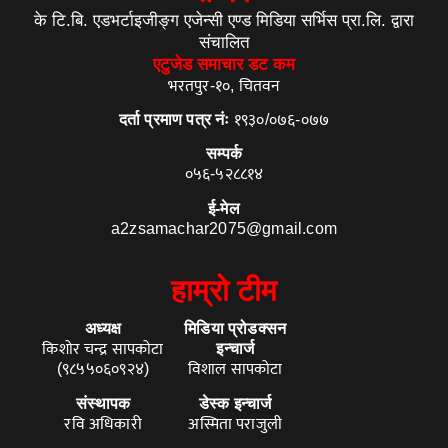
के टि.बि. एडभर्टाइजीङ्ग एजेन्सी एण्ड मिडिया सर्भिस प्रा.लि. द्वारा
संचालित
एटुजेड समाचार डट कम
भरतपुर-१०, चितवन
दर्ता प्रमाण पत्र नंः
१९३०/०७६-०७७
सम्पर्क
०५६-५२८८१४
ई-मेल
a2zsamachar2075@gmail.com
हाम्रो टीम
अध्यक्ष
मिडिया प्रोडक्सन
किशोर चन्द्र सापकोटा
इन्चार्ज
(९८५५०६०९२४)
विशाल सापकोटा
संस्थापक
डेस्क इन्चार्ज
रवि अधिकारी
अस्मिता पराजुली