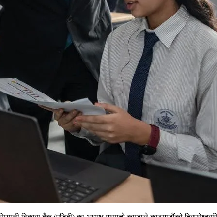
सियाली विकास बैंक (एडिबी) का अध्यक्ष मासातो काम्दाले काठमाडौंको त्रिपुरेश्व