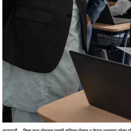
काठमाडौं – शिक्षा तथा खेलकुद मन्त्री सस्मित पोखल र नेपाल भ्रमणमा रहेका ए