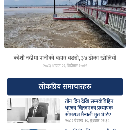
कोशी नदीमा पानीको बहाव बढ्यो, ३४ ढोका खोलियो
२०८३ श्रावण २१, बिहीबार १७:१९
लोकप्रिय समाचारहरु
तीन दिन देखि सम्पर्कबिहिन
भएका चितवनका प्रध्यापक
ओमराज मैनाली मृत भेटिए
२०८२ बैशाख १०, बुधबार २१:३८