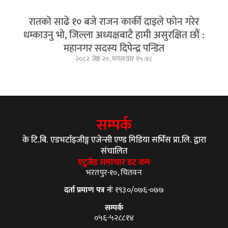
रातको साढे १० बजे राजन कार्की दाइले फोन गरेर
धम्काउनु भो, जिल्ला अध्यक्षबाटै हामी असुरक्षित छौं :
महानगर सदस्य दिपेन्द्र पन्डित
२०८२ जेष्ठ २०, मंगलवार १५:४८
सम्पर्क
के टि.बि. एडभर्टाइजीङ्ग एजेन्सी एण्ड मिडिया सर्भिस प्रा.लि. द्वारा
संचालित
एटुजेड समाचार डट कम
भरतपुर-१०, चितवन
दर्ता प्रमाण पत्र नंः
१९३०/०७६-०७७
सम्पर्क
०५६-५२८८१४