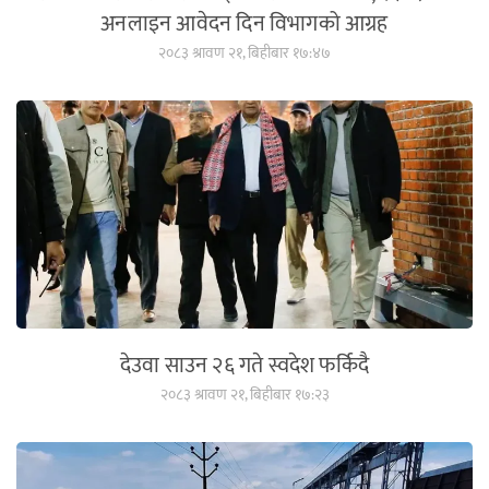
अनलाइन आवेदन दिन विभागको आग्रह
२०८३ श्रावण २१, बिहीबार १७:४७
देउवा साउन २६ गते स्वदेश फर्किदै
२०८३ श्रावण २१, बिहीबार १७:२३