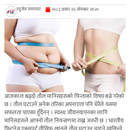
एटुजेड समाचार
२०८३ असार २२, सोमबार २१:२०
आजकाल बढ्दो तौल मानिसहरुको चिन्ताको विषय बन्ने गरेको
छ । तौल घटाउने अनेक तरिका अपनाएता पनि धेरैले यसमा
सफलता पाएका हुँदैनन् । स्वस्थ जीवनयापनका लागि
मानिसहरुले आफ्नो तौल नियन्त्रणमा राख्न जरुरी छ । भारतीय
फिटनेस एक्सपर्ट तौसिफ खानले तौल घटाउन चाहने व्यक्तिले