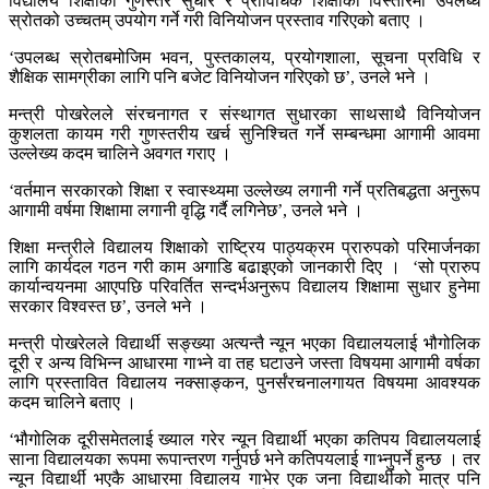
विद्यालय शिक्षाको गुणस्तर सुधार र प्राविधिक शिक्षाको विस्तारमा उपलब्ध
स्रोतको उच्चतम् उपयोग गर्ने गरी विनियोजन प्रस्ताव गरिएको बताए ।
‘उपलब्ध स्रोतबमोजिम भवन, पुस्तकालय, प्रयोगशाला, सूचना प्रविधि र
शैक्षिक सामग्रीका लागि पनि बजेट विनियोजन गरिएको छ’, उनले भने ।
मन्त्री पोखरेलले संरचनागत र संस्थागत सुधारका साथसाथै विनियोजन
कुशलता कायम गरी गुणस्तरीय खर्च सुनिश्चित गर्ने सम्बन्धमा आगामी आवमा
उल्लेख्य कदम चालिने अवगत गराए ।
‘वर्तमान सरकारको शिक्षा र स्वास्थ्यमा उल्लेख्य लगानी गर्ने प्रतिबद्धता अनुरूप
आगामी वर्षमा शिक्षामा लगानी वृद्धि गर्दै लगिनेछ’, उनले भने ।
शिक्षा मन्त्रीले विद्यालय शिक्षाको राष्ट्रिय पाठ्यक्रम प्रारुपको परिमार्जनका
लागि कार्यदल गठन गरी काम अगाडि बढाइएको जानकारी दिए । ‘सो प्रारुप
कार्यान्वयनमा आएपछि परिवर्तित सन्दर्भअनुरूप विद्यालय शिक्षामा सुधार हुनेमा
सरकार विश्वस्त छ’, उनले भने ।
मन्त्री पोखरेलले विद्यार्थी सङ्ख्या अत्यन्तै न्यून भएका विद्यालयलाई भौगोलिक
दूरी र अन्य विभिन्न आधारमा गाभ्ने वा तह घटाउने जस्ता विषयमा आगामी वर्षका
लागि प्रस्तावित विद्यालय नक्साङ्कन, पुनर्संरचनालगायत विषयमा आवश्यक
कदम चालिने बताए ।
‘भौगोलिक दूरीसमेतलाई ख्याल गरेर न्यून विद्यार्थी भएका कतिपय विद्यालयलाई
साना विद्यालयका रूपमा रूपान्तरण गर्नुपर्छ भने कतिपयलाई गाभ्नुपर्ने हुन्छ । तर
न्यून विद्यार्थी भएकै आधारमा विद्यालय गाभेर एक जना विद्यार्थीको मात्र पनि