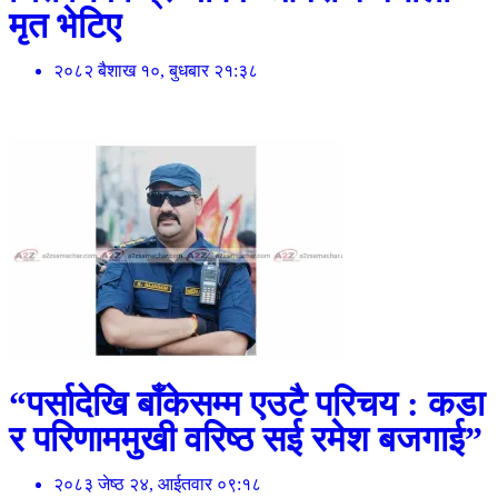
मृत भेटिए
२०८२ बैशाख १०, बुधबार २१:३८
“पर्सादेखि बाँकेसम्म एउटै परिचय : कडा
र परिणाममुखी वरिष्ठ सई रमेश बजगाई”
२०८३ जेष्ठ २४, आईतवार ०९:१८