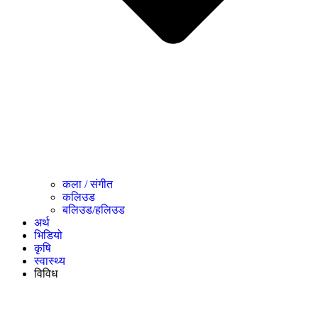
कला / संगीत​
कलिउड
बलिउड/हलिउड
अर्थ
भिडियो
कृषि
स्वास्थ्य
विविध