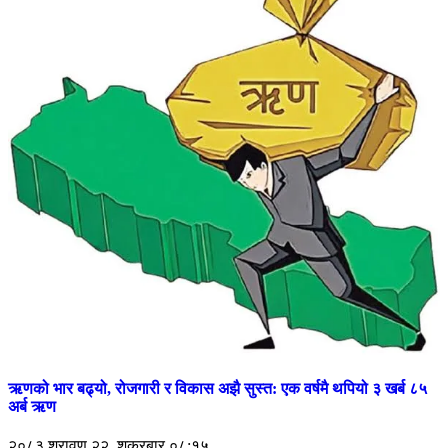
ऋणको भार बढ्यो, रोजगारी र विकास अझै सुस्त: एक वर्षमै थपियो ३ खर्ब ८५
अर्ब ऋण
२०८३ श्रावण २२, शुक्रबार ०८:१५