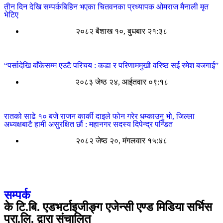
तीन दिन देखि सम्पर्कबिहिन भएका चितवनका प्रध्यापक ओमराज मैनाली मृत
भेटिए
२०८२ बैशाख १०, बुधबार २१:३८
“पर्सादेखि बाँकेसम्म एउटै परिचय : कडा र परिणाममुखी वरिष्ठ सई रमेश बजगाई”
२०८३ जेष्ठ २४, आईतवार ०९:१८
रातको साढे १० बजे राजन कार्की दाइले फोन गरेर धम्काउनु भो, जिल्ला
अध्यक्षबाटै हामी असुरक्षित छौं : महानगर सदस्य दिपेन्द्र पन्डित
२०८२ जेष्ठ २०, मंगलवार १५:४८
सम्पर्क
के टि.बि. एडभर्टाइजीङ्ग एजेन्सी एण्ड मिडिया सर्भिस
प्रा.लि. द्वारा संचालित