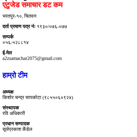
एटुजेड समाचार डट कम
भरतपुर-१०, चितवन
दर्ता प्रमाण पत्र नंः
१९३०/०७६-०७७
सम्पर्क
०५६-५२८८१४
ई-मेल
a2zsamachar2075@gmail.com
हाम्रो टीम
अध्यक्ष
किशोर चन्द्र सापकोटा (९८५५०६०९२४)
संस्थापक
रवि अधिकारी
प्रधान सम्पादक
सूर्यप्रकाश कँडेल