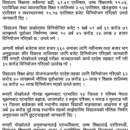
विद्यालय शिक्षामा सबैभन्दा बढी, ६९.४९ प्रतिशत, उच्च शिक्षातर्फ ११.०४,
प्राविधिक तथा व्यावसायिक शिक्षा र तालिममा २.५६ प्रतिशत, खेलकुदमा १.७४
प्रतिशत र व्यवस्थापनमा १५.१७ प्रतिशत बजेट विनियोजन गरिएको उनले
जानकारी दिए ।
‘विद्यालय शिक्षा उपक्षेत्रमा विनियोजित बजेट १ खर्ब ५१ अर्ब ६९ करोड ७१
लाखमध्ये पूर्वाधार निर्माणमा जम्मा १० अर्ब ४५ करोड २४ लाख ४ हजार
विनियोजन गरिएको छ,’ उनले भने ।
आगामी वर्षको बजेटमा सात हजार ६६० जनाका लागि नवीनतम् तथा बजार माग
अनुकूलका सीप विकास तालिमका लागि बजेट विनियोजन गरिएको जानकारी
दिँदै मन्त्री पोखरेलले एसइई परीक्षा सञ्चालनको कार्य प्रदेश तहबाट गर्ने गरी
३५ करोड विनियोजन गरिएको उल्लेख गरे ।
विद्यालय शिक्षा क्षेत्र योजनाअन्तर्गत प्रदेश तहका लागि विनियोजन गरिएको ६२
करोड ४० लाखमध्ये भौतिक पूर्वाधारमा २७ करोड ६० लाख र शिक्षक तालिममा
२७ करोड ५० लाख विनियोजन भएको उनले बताए ।
मन्त्री पोखरेलले गोरखा भूकम्पबाट प्रभावित १४ जिल्ला र पश्चिम नेपाल
भूकम्पबाट प्रभावित बझाङ, जाजरकोट र रुकुम पश्चिम; र मनाङ र मुस्ताङ गरी
१९ जिल्ला बाहेकका सबै स्थानीय तहका विद्यार्थी सङ्ख्याका आधारमा रु दुई
अर्ब ३७ करोड दुई लाख स्थानीय तहको साझेदारीमा विद्यालयको भौतिक निर्माण
अनुदानका लागि छुट्टयाइएको जानकारी दिए ।
मन्त्री पोखरेलले अनुसन्धानलाई प्राथमिकता, उच्च शिक्षालाई प्रतिस्पर्धी,