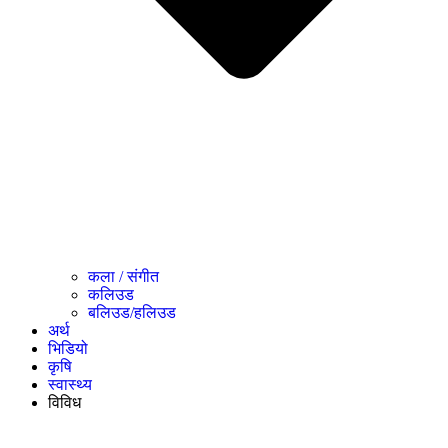
कला / संगीत​
कलिउड
बलिउड/हलिउड
अर्थ
भिडियो
कृषि
स्वास्थ्य
विविध