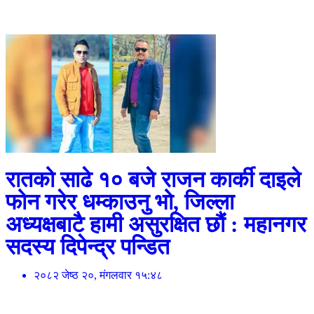
रातको साढे १० बजे राजन कार्की दाइले
फोन गरेर धम्काउनु भो, जिल्ला
अध्यक्षबाटै हामी असुरक्षित छौं : महानगर
सदस्य दिपेन्द्र पन्डित
२०८२ जेष्ठ २०, मंगलवार १५:४८