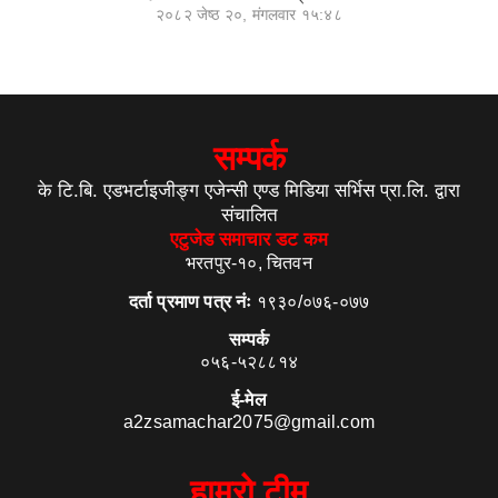
२०८२ जेष्ठ २०, मंगलवार १५:४८
सम्पर्क
के टि.बि. एडभर्टाइजीङ्ग एजेन्सी एण्ड मिडिया सर्भिस प्रा.लि. द्वारा
संचालित
एटुजेड समाचार डट कम
भरतपुर-१०, चितवन
दर्ता प्रमाण पत्र नंः
१९३०/०७६-०७७
सम्पर्क
०५६-५२८८१४
ई-मेल
a2zsamachar2075@gmail.com
हाम्रो टीम