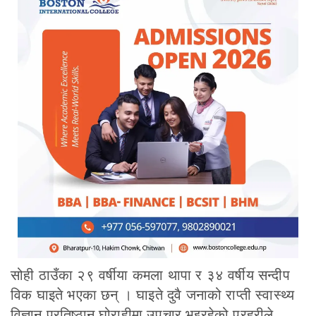
सोही ठाउँका २९ वर्षीया कमला थापा र ३४ वर्षीय सन्दीप
विक घाइते भएका छन् । घाइते दुवै जनाको राप्ती स्वास्थ्य
विज्ञान प्रतिष्ठान घोराहीमा उपचार भइरहेको प्रहरीले