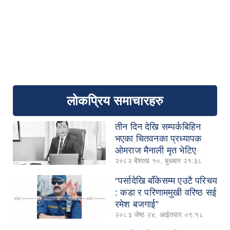
लोकप्रिय समाचारहरु
तीन दिन देखि सम्पर्कबिहिन
भएका चितवनका प्रध्यापक
ओमराज मैनाली मृत भेटिए
२०८२ बैशाख १०, बुधबार २१:३८
“पर्सादेखि बाँकेसम्म एउटै परिचय
: कडा र परिणाममुखी वरिष्ठ सई
रमेश बजगाई”
२०८३ जेष्ठ २४, आईतवार ०९:१८