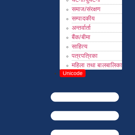
समाज/संरक्षण
सम्पादकीय
अन्तर्वार्ता
बैंक/बीमा
साहित्य
पत्रपत्रिका
महिला तथा बालबालिका
Unicode