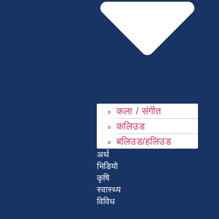
कला / संगीत​
कलिउड
बलिउड/हलिउड
अर्थ
भिडियो
कृषि
स्वास्थ्य
विविध