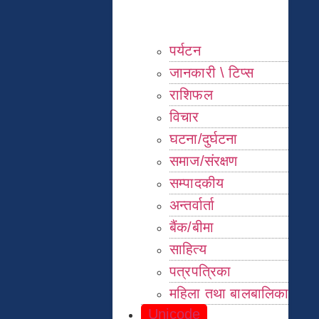
पर्यटन
जानकारी \ टिप्स
राशिफल
विचार
घटना/दुर्घटना
समाज/संरक्षण
सम्पादकीय
अन्तर्वार्ता
बैंक/बीमा
साहित्य
पत्रपत्रिका
महिला तथा बालबालिका
Unicode