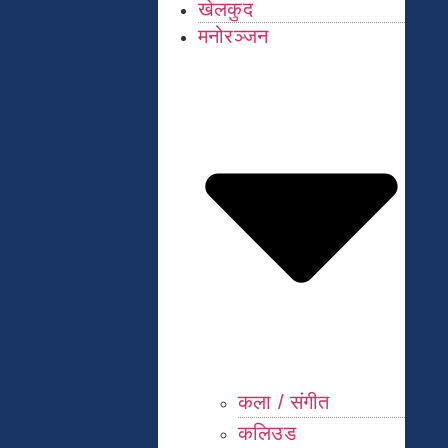
खेलकुद
मनोरञ्जन
कला / संगीत​
कलिउड