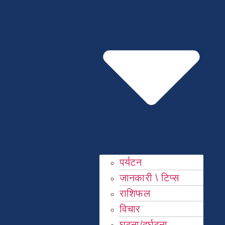
पर्यटन
जानकारी \ टिप्स
राशिफल
विचार
घटना/दुर्घटना