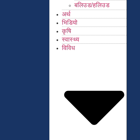
बलिउड/हलिउड
अर्थ
भिडियो
कृषि
स्वास्थ्य
विविध