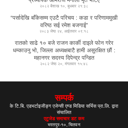
प्रध्यापक ओमराज मैनाली मृत भेटिए
२०८२ बैशाख १०, बुधबार २१:३८
“पर्सादेखि बाँकेसम्म एउटै परिचय : कडा र परिणाममुखी
वरिष्ठ सई रमेश बजगाई”
२०८३ जेष्ठ २४, आईतवार ०९:१८
रातको साढे १० बजे राजन कार्की दाइले फोन गरेर
धम्काउनु भो, जिल्ला अध्यक्षबाटै हामी असुरक्षित छौं :
महानगर सदस्य दिपेन्द्र पन्डित
२०८२ जेष्ठ २०, मंगलवार १५:४८
सम्पर्क
के टि.बि. एडभर्टाइजीङ्ग एजेन्सी एण्ड मिडिया सर्भिस प्रा.लि. द्वारा
संचालित
एटुजेड समाचार डट कम
भरतपुर-१०, चितवन