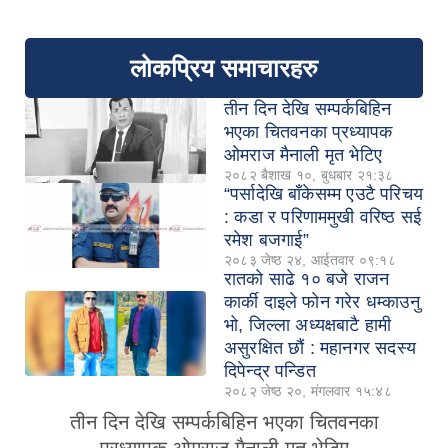
लोकप्रिय समाचारहरु
तीन दिन देखि सम्पर्कबिहिन
भएका चितवनका प्रध्यापक
ओमराज मैनाली मृत भेटिए
२०८२ बैशाख १०, बुधबार २१:३८
“पर्सादेखि बाँकेसम्म एउटै परिचय
: कडा र परिणाममुखी वरिष्ठ सई
रमेश बजगाई”
२०८३ जेष्ठ २४, आईतवार ०९:१८
रातको साढे १० बजे राजन
कार्की दाइले फोन गरेर धम्काउनु
भो, जिल्ला अध्यक्षबाटै हामी
असुरक्षित छौं : महानगर सदस्य
दिपेन्द्र पन्डित
२०८२ जेष्ठ २०, मंगलवार १५:४८
तीन दिन देखि सम्पर्कबिहिन भएका चितवनका