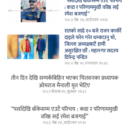
“पर्सादेखि बाँकेसम्म एउटै परिचय
: कडा र परिणाममुखी वरिष्ठ सई
रमेश बजगाई”
२०८३ जेष्ठ २४, आईतवार ०९:१८
रातको साढे १० बजे राजन कार्की
दाइले फोन गरेर धम्काउनु भो,
जिल्ला अध्यक्षबाटै हामी
असुरक्षित छौं : महानगर सदस्य
दिपेन्द्र पन्डित
२०८२ जेष्ठ २०, मंगलवार १५:४८
तीन दिन देखि सम्पर्कबिहिन भएका चितवनका प्रध्यापक
ओमराज मैनाली मृत भेटिए
२०८२ बैशाख १०, बुधबार २१:३८
“पर्सादेखि बाँकेसम्म एउटै परिचय : कडा र परिणाममुखी
वरिष्ठ सई रमेश बजगाई”
२०८३ जेष्ठ २४, आईतवार ०९:१८