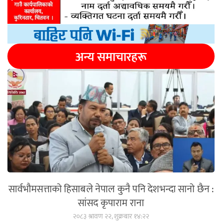
अन्य समाचारहरू
सार्वभौमसत्ताको हिसाबले नेपाल कुनै पनि देशभन्दा सानो छैन :
सांसद कृपाराम राना
२०८३ श्रावण २२, शुक्रबार १४:२२