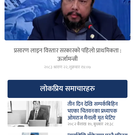
प्रसारण लाइन विस्तार सरकारको पहिलो प्राथमिकता :
ऊर्जामन्त्री
२०८३ श्रावण २२, शुक्रबार १४:०७
लोकप्रिय समाचारहरु
तीन दिन देखि सम्पर्कबिहिन
भएका चितवनका प्रध्यापक
ओमराज मैनाली मृत भेटिए
२०८२ बैशाख १०, बुधबार २१:३८