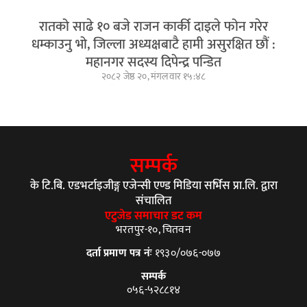
रातको साढे १० बजे राजन कार्की दाइले फोन गरेर
धम्काउनु भो, जिल्ला अध्यक्षबाटै हामी असुरक्षित छौं :
महानगर सदस्य दिपेन्द्र पन्डित
२०८२ जेष्ठ २०, मंगलवार १५:४८
सम्पर्क
के टि.बि. एडभर्टाइजीङ्ग एजेन्सी एण्ड मिडिया सर्भिस प्रा.लि. द्वारा
संचालित
एटुजेड समाचार डट कम
भरतपुर-१०, चितवन
दर्ता प्रमाण पत्र नंः
१९३०/०७६-०७७
सम्पर्क
०५६-५२८८१४