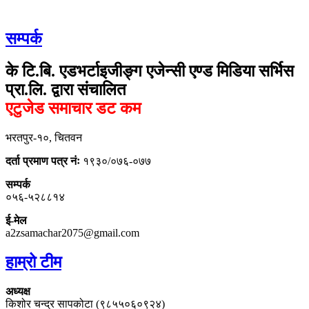
सम्पर्क
के टि.बि. एडभर्टाइजीङ्ग एजेन्सी एण्ड मिडिया सर्भिस
प्रा.लि. द्वारा संचालित
एटुजेड समाचार डट कम
भरतपुर-१०, चितवन
दर्ता प्रमाण पत्र नंः
१९३०/०७६-०७७
सम्पर्क
०५६-५२८८१४
ई-मेल
a2zsamachar2075@gmail.com
हाम्रो टीम
अध्यक्ष
किशोर चन्द्र सापकोटा (९८५५०६०९२४)