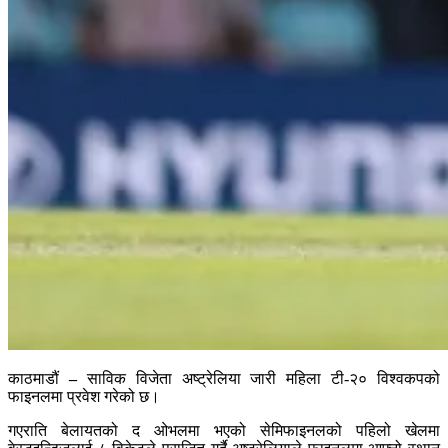
काठमाडौं
–
साविक विजेता अष्ट्रेलिया जारी महिला टी-२० विश्वकपको
फाइनलमा प्रवेश गरेको छ।
गएराति बेलायतको द ओभलमा भएको सेमिफाइनलको पहिलो खेलमा