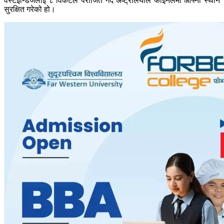
वेस्टइन्डिजलाई ८ विकेटले पराजित गर्दै अष्ट्रेलियाले फाइनलमा आफ्नो स्थान
सुरक्षित गरेको हो।