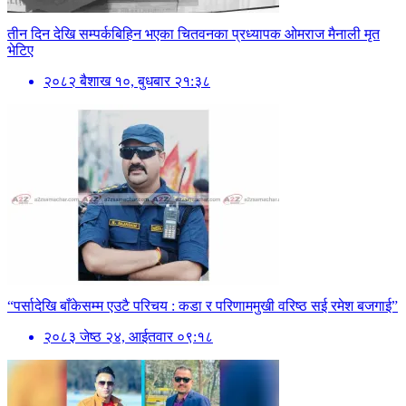
तीन दिन देखि सम्पर्कबिहिन भएका चितवनका प्रध्यापक ओमराज मैनाली मृत
भेटिए
२०८२ बैशाख १०, बुधबार २१:३८
“पर्सादेखि बाँकेसम्म एउटै परिचय : कडा र परिणाममुखी वरिष्ठ सई रमेश बजगाई”
२०८३ जेष्ठ २४, आईतवार ०९:१८