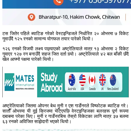
टस जितेर पहिले ब्याटिङ गरेको वेस्टइन्डिजले निर्धारित २० ओभरमा ७ विकेट
गुमाउँदै १२५ रनको सामान्य योगफल तयार पारेको थियो।
१२६ रनको विजयी लक्ष्य पछ्याएको अष्ट्रेलियाले मात्र १३ ओभरमा २ विकेट
गुमाएर १२७ रन बनाउँदै सहज जित दर्ता गर्‍यो। अष्ट्रेलियाले ४२ बल बाँकी छँदै
खेल आफ्नो पक्षमा पारेको थियो।
अष्ट्रेलियाको जितमा ओपनर बेथ मुनी र एश गार्डेनरले विष्फोटक ब्याटिङ गरे।
सातौँ ओभरमा यी दुई क्रिजमा भेटिएपछि वेस्टइन्डिजका बलरहरू पूर्ण रूपमा
दबाबमा परेका थिए। मुनी र गार्डेनरबिच तेस्रो विकेटका लागि मात्र ३७ बलमा
६३ रनको अविजित साझेदारी भएको थियो।