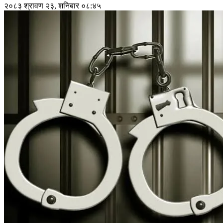
२०८३ श्रावण २३, शनिबार ०८:४५