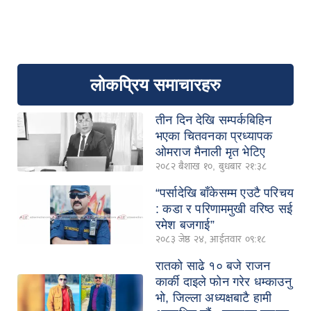
लोकप्रिय समाचारहरु
तीन दिन देखि सम्पर्कबिहिन
भएका चितवनका प्रध्यापक
ओमराज मैनाली मृत भेटिए
२०८२ बैशाख १०, बुधबार २१:३८
“पर्सादेखि बाँकेसम्म एउटै परिचय
: कडा र परिणाममुखी वरिष्ठ सई
रमेश बजगाई”
२०८३ जेष्ठ २४, आईतवार ०९:१८
रातको साढे १० बजे राजन
कार्की दाइले फोन गरेर धम्काउनु
भो, जिल्ला अध्यक्षबाटै हामी