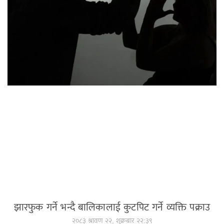
झारफुक गर्ने भन्दै बालिकालाई कुटपिट गर्ने व्यक्ति पक्राउ
२०८३ श्रावण २२, शुक्रबार २२:३९