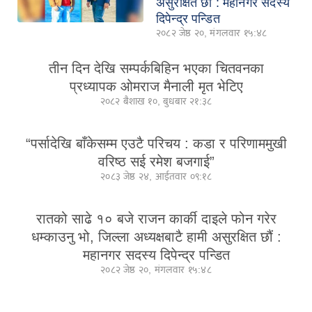
असुरक्षित छौं : महानगर सदस्य
दिपेन्द्र पन्डित
२०८२ जेष्ठ २०, मंगलवार १५:४८
तीन दिन देखि सम्पर्कबिहिन भएका चितवनका
प्रध्यापक ओमराज मैनाली मृत भेटिए
२०८२ बैशाख १०, बुधबार २१:३८
“पर्सादेखि बाँकेसम्म एउटै परिचय : कडा र परिणाममुखी
वरिष्ठ सई रमेश बजगाई”
२०८३ जेष्ठ २४, आईतवार ०९:१८
रातको साढे १० बजे राजन कार्की दाइले फोन गरेर
धम्काउनु भो, जिल्ला अध्यक्षबाटै हामी असुरक्षित छौं :
महानगर सदस्य दिपेन्द्र पन्डित
२०८२ जेष्ठ २०, मंगलवार १५:४८