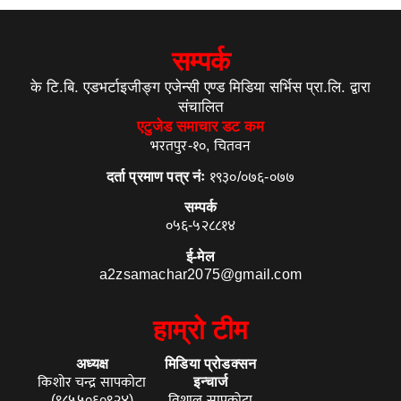
सम्पर्क
के टि.बि. एडभर्टाइजीङ्ग एजेन्सी एण्ड मिडिया सर्भिस प्रा.लि. द्वारा
संचालित
एटुजेड समाचार डट कम
भरतपुर-१०, चितवन
दर्ता प्रमाण पत्र नंः
१९३०/०७६-०७७
सम्पर्क
०५६-५२८८१४
ई-मेल
a2zsamachar2075@gmail.com
हाम्रो टीम
अध्यक्ष
मिडिया प्रोडक्सन
किशोर चन्द्र सापकोटा
इन्चार्ज
(९८५५०६०९२४)
विशाल सापकोटा