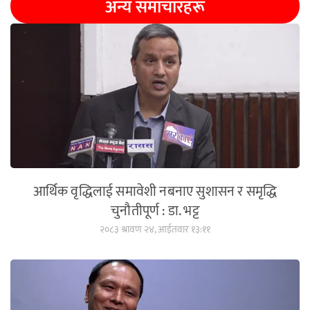
अन्य समाचारहरू
आर्थिक वृद्धिलाई समावेशी नबनाए सुशासन र समृद्धि
चुनौतीपूर्ण : डा. भट्ट
२०८३ श्रावण २४, आईतवार १३:११