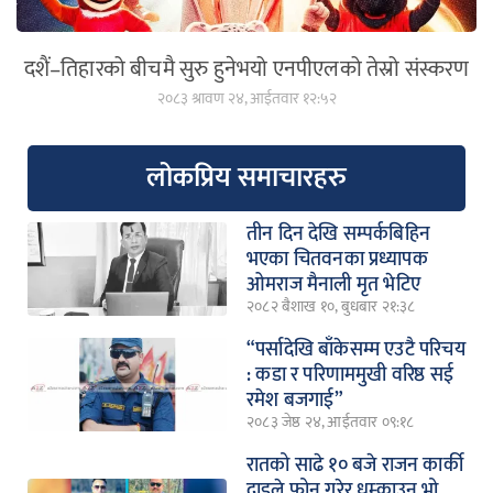
दशैं–तिहारको बीचमै सुरु हुनेभयो एनपीएलको तेस्रो संस्करण
२०८३ श्रावण २४, आईतवार १२:५२
लोकप्रिय समाचारहरु
तीन दिन देखि सम्पर्कबिहिन
भएका चितवनका प्रध्यापक
ओमराज मैनाली मृत भेटिए
२०८२ बैशाख १०, बुधबार २१:३८
“पर्सादेखि बाँकेसम्म एउटै परिचय
: कडा र परिणाममुखी वरिष्ठ सई
रमेश बजगाई”
२०८३ जेष्ठ २४, आईतवार ०९:१८
रातको साढे १० बजे राजन कार्की
दाइले फोन गरेर धम्काउनु भो,