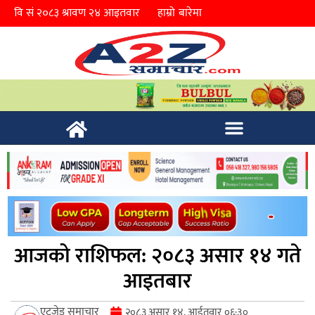
हाम्रो बारेमा
आजको राशिफल: २०८३ असार १४ गते
आइतबार
एटुजेड समाचार
२०८३ असार १४, आईतवार ०६:३०