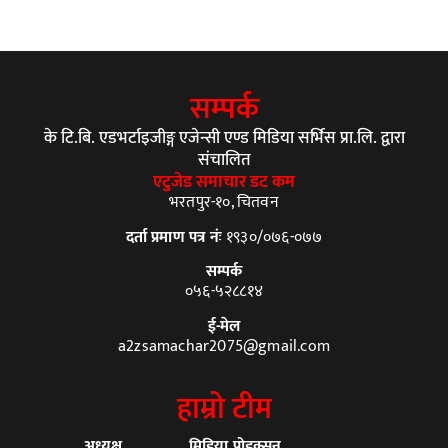
सम्पर्क
के टि.बि. एडभर्टाइजीङ्ग एजेन्सी एण्ड मिडिया सर्भिस प्रा.लि. द्वारा
संचालित
एटुजेड समाचार डट कम
भरतपुर-१०, चितवन
दर्ता प्रमाण पत्र नंः
१९३०/०७६-०७७
सम्पर्क
०५६-५२८८१४
ई-मेल
a2zsamachar2075@gmail.com
हाम्रो टीम
अध्यक्ष
मिडिया प्रोडक्सन