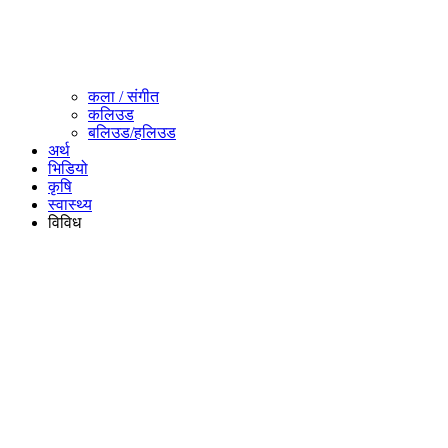
कला / संगीत​
कलिउड
बलिउड/हलिउड
अर्थ
भिडियो
कृषि
स्वास्थ्य
विविध