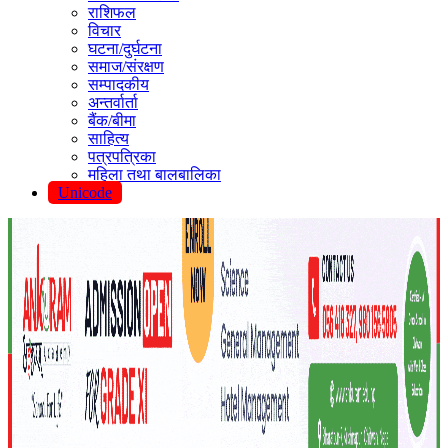
राशिफल
विचार
घटना/दुर्घटना
समाज/संरक्षण
सम्पादकीय
अन्तर्वार्ता
बैंक/बीमा
साहित्य
पत्रपत्रिका
महिला तथा बालबालिका
Unicode