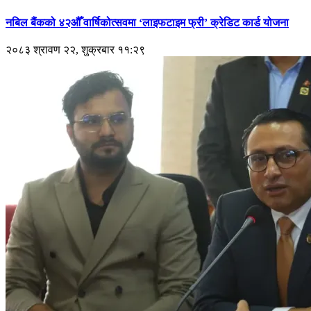
नबिल बैंकको ४२औँ वार्षिकोत्सवमा ‘लाइफटाइम फ्री’ क्रेडिट कार्ड योजना
२०८३ श्रावण २२, शुक्रबार ११:२९