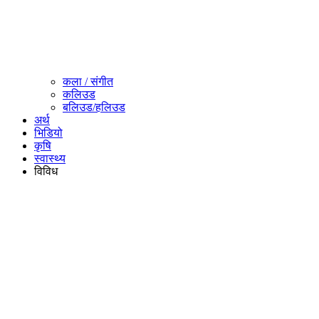
कला / संगीत​
कलिउड
बलिउड/हलिउड
अर्थ
भिडियो
कृषि
स्वास्थ्य
विविध