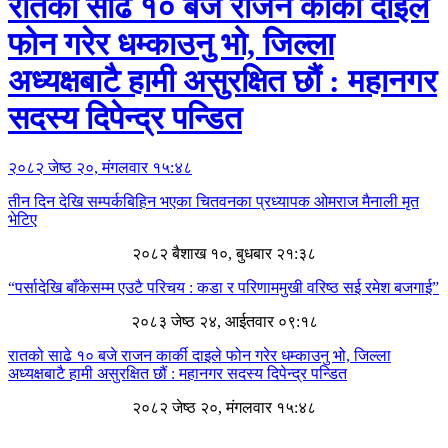
रातको साढे १० बजे राजन कार्की दाइले
फोन गरेर धम्काउनु भो, जिल्ला
अध्यक्षबाटै हामी असुरक्षित छौं : महानगर
सदस्य दिपेन्द्र पन्डित
२०८२ जेष्ठ २०, मंगलवार १५:४८
तीन दिन देखि सम्पर्कबिहिन भएका चितवनका प्रध्यापक ओमराज मैनाली मृत
भेटिए
२०८२ बैशाख १०, बुधबार २१:३८
“पर्सादेखि बाँकेसम्म एउटै परिचय : कडा र परिणाममुखी वरिष्ठ सई रमेश बजगाई”
२०८३ जेष्ठ २४, आईतवार ०९:१८
रातको साढे १० बजे राजन कार्की दाइले फोन गरेर धम्काउनु भो, जिल्ला
अध्यक्षबाटै हामी असुरक्षित छौं : महानगर सदस्य दिपेन्द्र पन्डित
२०८२ जेष्ठ २०, मंगलवार १५:४८