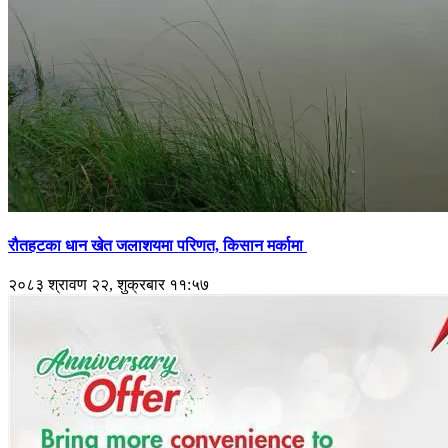
रौतहटका धान खेत जलाशयमा परिणत, किसान मर्कामा
२०८३ श्रावण २२, शुक्रबार ११:५७