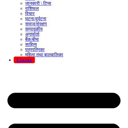
जानकारी \ टिप्स
राशिफल
विचार
घटना/दुर्घटना
समाज/संरक्षण
सम्पादकीय
अन्तर्वार्ता
बैंक/बीमा
साहित्य
पत्रपत्रिका
महिला तथा बालबालिका
Unicode