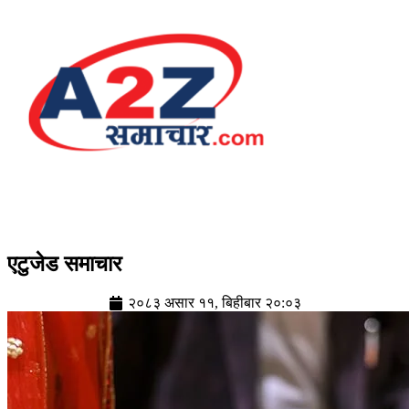
एटुजेड समाचार
२०८३ असार ११, बिहीबार २०:०३