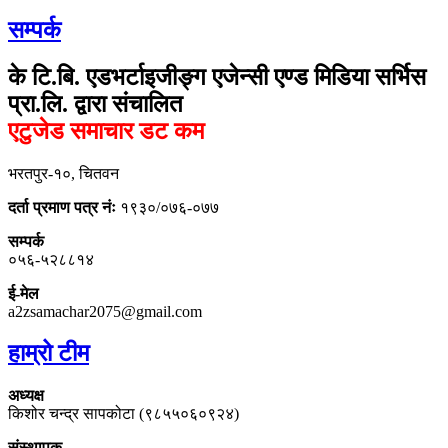
सम्पर्क
के टि.बि. एडभर्टाइजीङ्ग एजेन्सी एण्ड मिडिया सर्भिस
प्रा.लि. द्वारा संचालित
एटुजेड समाचार डट कम
भरतपुर-१०, चितवन
दर्ता प्रमाण पत्र नंः
१९३०/०७६-०७७
सम्पर्क
०५६-५२८८१४
ई-मेल
a2zsamachar2075@gmail.com
हाम्रो टीम
अध्यक्ष
किशोर चन्द्र सापकोटा (९८५५०६०९२४)
संस्थापक