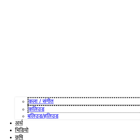
कला / संगीत​
कलिउड
बलिउड/हलिउड
अर्थ
भिडियो
कृषि