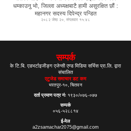
धम्काउनु भो, जिल्ला अध्यक्षबाटै हामी असुरक्षित छौं :
महानगर सदस्य दिपेन्द्र पन्डित
२०८२ जेष्ठ २०, मंगलवार १५:४८
सम्पर्क
के टि.बि. एडभर्टाइजीङ्ग एजेन्सी एण्ड मिडिया सर्भिस प्रा.लि. द्वारा
संचालित
एटुजेड समाचार डट कम
भरतपुर-१०, चितवन
दर्ता प्रमाण पत्र नंः
१९३०/०७६-०७७
सम्पर्क
०५६-५२८८१४
ई-मेल
a2zsamachar2075@gmail.com