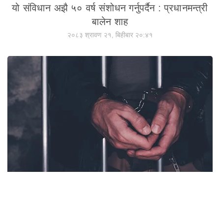
यो संविधान अझै ५० वर्ष संशोधन गर्नुपर्दैन : प्रधानमन्त्री
बालेन शाह
२०८३ श्रावण २१, बिहीबार २०:४१