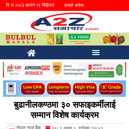
हाम्रो बारेमा
बुढानीलकण्ठमा ३० सफाइकर्मीलाई
सम्मान विशेष कार्यक्रम
नेपाल न्युज बैंक
२०८३ असार ६, शनिबार १७:०१