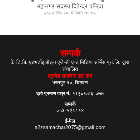
महानगर सदस्य दिपेन्द्र पन्डित
२०८२ जेष्ठ २०, मंगलवार १५:४८
सम्पर्क
के टि.बि. एडभर्टाइजीङ्ग एजेन्सी एण्ड मिडिया सर्भिस प्रा.लि. द्वारा
संचालित
एटुजेड समाचार डट कम
भरतपुर-१०, चितवन
दर्ता प्रमाण पत्र नंः
१९३०/०७६-०७७
सम्पर्क
०५६-५२८८१४
ई-मेल
a2zsamachar2075@gmail.com