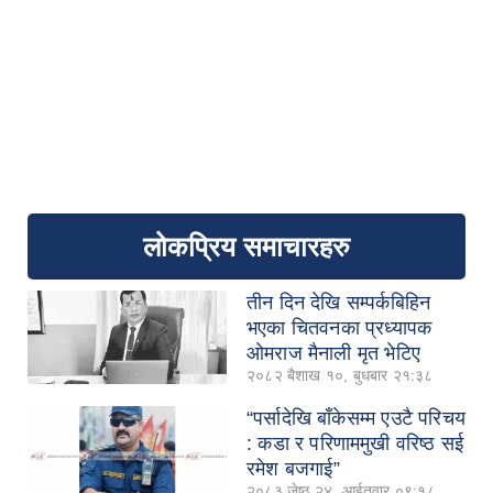
लोकप्रिय समाचारहरु
तीन दिन देखि सम्पर्कबिहिन
भएका चितवनका प्रध्यापक
ओमराज मैनाली मृत भेटिए
२०८२ बैशाख १०, बुधबार २१:३८
“पर्सादेखि बाँकेसम्म एउटै परिचय
: कडा र परिणाममुखी वरिष्ठ सई
रमेश बजगाई”
२०८३ जेष्ठ २४, आईतवार ०९:१८