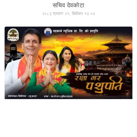
सचिव देवकोटा
२०८३ श्रावण २१, बिहीबार १३:०४