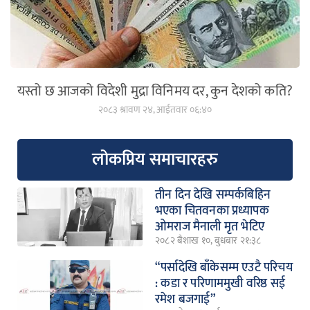
यस्तो छ आजको विदेशी मुद्रा विनिमय दर, कुन देशको कति?
२०८३ श्रावण २४, आईतवार ०६:४०
लोकप्रिय समाचारहरु
तीन दिन देखि सम्पर्कबिहिन
भएका चितवनका प्रध्यापक
ओमराज मैनाली मृत भेटिए
२०८२ बैशाख १०, बुधबार २१:३८
“पर्सादेखि बाँकेसम्म एउटै परिचय
: कडा र परिणाममुखी वरिष्ठ सई
रमेश बजगाई”