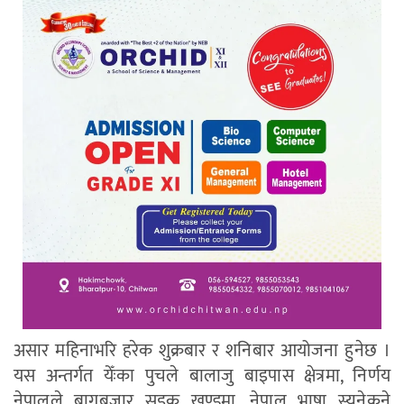
असार महिनाभरि हरेक शुक्रबार र शनिबार आयोजना हुनेछ ।
यस अन्तर्गत येँःका पुचले बालाजु बाइपास क्षेत्रमा, निर्णय
नेपालले बागबजार सडक खण्डमा, नेपाल भाषा स्यनेकने