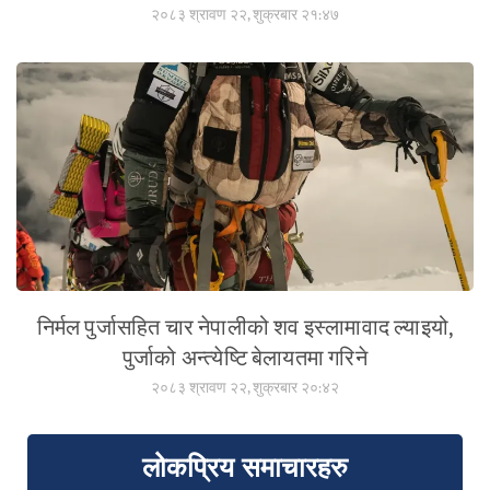
२०८३ श्रावण २२, शुक्रबार २१:४७
निर्मल पुर्जासहित चार नेपालीको शव इस्लामावाद ल्याइयो,
पुर्जाको अन्त्येष्टि बेलायतमा गरिने
२०८३ श्रावण २२, शुक्रबार २०:४२
लोकप्रिय समाचारहरु