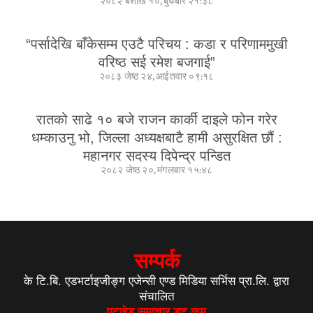
२०८२ बैशाख १०, बुधबार २१:३८
“पर्सादेखि बाँकेसम्म एउटै परिचय : कडा र परिणाममुखी
वरिष्ठ सई रमेश बजगाई”
२०८३ जेष्ठ २४, आईतवार ०९:१८
रातको साढे १० बजे राजन कार्की दाइले फोन गरेर
धम्काउनु भो, जिल्ला अध्यक्षबाटै हामी असुरक्षित छौं :
महानगर सदस्य दिपेन्द्र पन्डित
२०८२ जेष्ठ २०, मंगलवार १५:४८
सम्पर्क
के टि.बि. एडभर्टाइजीङ्ग एजेन्सी एण्ड मिडिया सर्भिस प्रा.लि. द्वारा
संचालित
एटुजेड समाचार डट कम