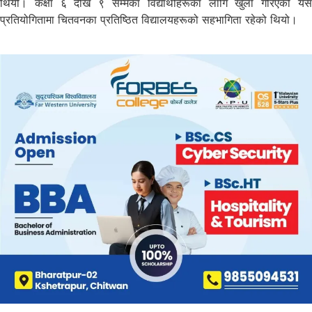
थियो। कक्षा ६ देखि ९ सम्मका विद्यार्थीहरूका लागि खुला गरिएको यस
प्रतियोगितामा चितवनका प्रतिष्ठित विद्यालयहरूको सहभागिता रहेको थियो।