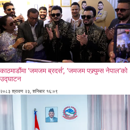
काठमाडौंमा ‘जमजम ब्रदर्स’, ‘जमजम पफ्र्युम्स नेपाल’को
उद्घाटन
२०८३ श्रावण २३, शनिबार १६:०९