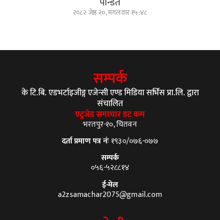
पन्डित
२०८२ जेष्ठ २०, मंगलवार १५:४८
सम्पर्क
के टि.बि. एडभर्टाइजीङ्ग एजेन्सी एण्ड मिडिया सर्भिस प्रा.लि. द्वारा
संचालित
एटुजेड समाचार डट कम
भरतपुर-१०, चितवन
दर्ता प्रमाण पत्र नंः
१९३०/०७६-०७७
सम्पर्क
०५६-५२८८१४
ई-मेल
a2zsamachar2075@gmail.com