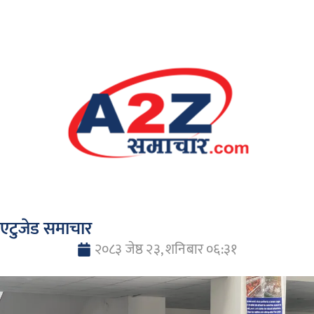
एटुजेड समाचार
२०८३ जेष्ठ २३, शनिबार ०६:३१