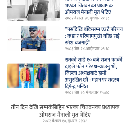
भएका चितवनका प्रध्यापक
ओमराज मैनाली मृत भेटिए
२०८२ बैशाख १०, बुधबार २१:३८
“पर्सादेखि बाँकेसम्म एउटै परिचय
: कडा र परिणाममुखी वरिष्ठ सई
रमेश बजगाई”
२०८३ जेष्ठ २४, आईतवार ०९:१८
रातको साढे १० बजे राजन कार्की
दाइले फोन गरेर धम्काउनु भो,
जिल्ला अध्यक्षबाटै हामी
असुरक्षित छौं : महानगर सदस्य
दिपेन्द्र पन्डित
२०८२ जेष्ठ २०, मंगलवार १५:४८
तीन दिन देखि सम्पर्कबिहिन भएका चितवनका प्रध्यापक
ओमराज मैनाली मृत भेटिए
२०८२ बैशाख १०, बुधबार २१:३८