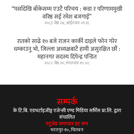
“पर्सादेखि बाँकेसम्म एउटै परिचय : कडा र परिणाममुखी
वरिष्ठ सई रमेश बजगाई”
२०८३ जेष्ठ २४, आईतवार ०९:१८
रातको साढे १० बजे राजन कार्की दाइले फोन गरेर
धम्काउनु भो, जिल्ला अध्यक्षबाटै हामी असुरक्षित छौं :
महानगर सदस्य दिपेन्द्र पन्डित
२०८२ जेष्ठ २०, मंगलवार १५:४८
सम्पर्क
के टि.बि. एडभर्टाइजीङ्ग एजेन्सी एण्ड मिडिया सर्भिस प्रा.लि. द्वारा
संचालित
एटुजेड समाचार डट कम
भरतपुर-१०, चितवन