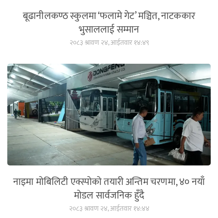
बूढानीलकण्ठ स्कुलमा ‘फलामे गेट’ मञ्चित, नाटककार
भुसाललाई सम्मान
२०८३ श्रावण २४, आईतवार १४:४९
नाइमा मोबिलिटी एक्स्पोको तयारी अन्तिम चरणमा, ४० नयाँ
मोडल सार्वजनिक हुँदै
२०८३ श्रावण २४, आईतवार १४:४४