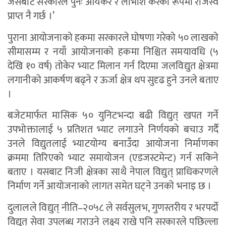
जसबाट सरकारले पुनः आयकर र लाभांश करका रूपमा राजस्व
प्राप्त नै गर्छ ।’
पुराना आयोजनाको हकमा सरकारले घोषणा गरेको ५० लाखको
सीमासम्म र नयाँ आयोजनाको हकमा निश्चित समयावधि (५
देखि १० वर्ष) तोकेर भ्याट मिलान गर्न दिएमा जलविद्युत क्षेत्रमा
लगानीको आकर्षण बढ्ने र ऊर्जा क्षेत्र थप सुदृढ हुने उनले बताए
।
बजेटमार्फत मासिक ५० युनिटभन्दा बढी विद्युत् खपत गर्ने
उपभोक्तालाई ५ प्रतिशत भ्याट लगाउने निर्णयको बचाउ गर्दै
उनले विद्युतलाई भ्याटयोग्य बनाउँदा आयोजना निर्माणका
क्रममा तिरिएको भ्याट समायोजन (एडजस्टमेन्ट) गर्न सकिने
बताए । यसबाट निजी क्षेत्रका साथै नेपाल विद्युत् प्राधिकरणले
निर्माण गर्ने आयोजनाको लागत समेत घट्ने उनको भनाइ छ ।
दुलालले विद्युत् नीति–२०५८ ले सर्वसुलभ, गुणस्तरीय र भरपर्दो
विद्युत् सेवा उपलब्ध गराउने लक्ष्य राखे पनि सरकारले पछिल्ला