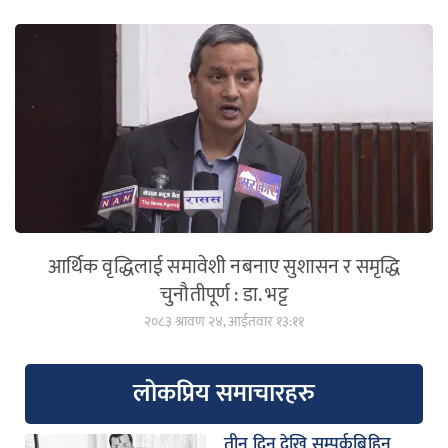
आर्थिक वृद्धिलाई समावेशी नबनाए सुशासन र समृद्धि
चुनौतीपूर्ण : डा. भट्ट
२०८३ श्रावण २४, आईतवार १३:११
लोकप्रिय समाचारहरु
तीन दिन देखि सम्पर्कबिहिन