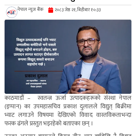
नेपाल न्युज बैंक
२०८३ जेष्ठ २१, बिहीबार १०:३३
काठमाडौं – स्वतन्त्र ऊर्जा उत्पादकहरूको संस्था नेपाल
(इप्पान) का उपमहासचिव प्रकाश दुलालले विद्युत् बिक्रीमा
भ्याट लगाउने विषयमा देखिएको विवाद वास्तविकताभन्दा
फरक ढंगले प्रस्तुत भइरहेको बताएका छन् ।