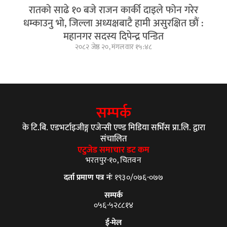
रातको साढे १० बजे राजन कार्की दाइले फोन गरेर
धम्काउनु भो, जिल्ला अध्यक्षबाटै हामी असुरक्षित छौं :
महानगर सदस्य दिपेन्द्र पन्डित
२०८२ जेष्ठ २०, मंगलवार १५:४८
सम्पर्क
के टि.बि. एडभर्टाइजीङ्ग एजेन्सी एण्ड मिडिया सर्भिस प्रा.लि. द्वारा
संचालित
एटुजेड समाचार डट कम
भरतपुर-१०, चितवन
दर्ता प्रमाण पत्र नंः
१९३०/०७६-०७७
सम्पर्क
०५६-५२८८१४
ई-मेल