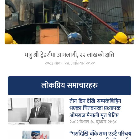
मञ्जु श्री ट्रेडर्समा आगलागी, २२ लाखको क्षति
२०८३ श्रावण २४, आईतवार २१:२१
लोकप्रिय समाचारहरु
तीन दिन देखि सम्पर्कबिहिन
भएका चितवनका प्रध्यापक
ओमराज मैनाली मृत भेटिए
२०८२ बैशाख १०, बुधबार २१:३८
“पर्सादेखि बाँकेसम्म एउटै परिचय