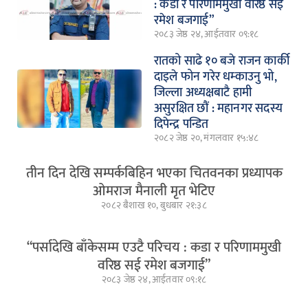
: कडा र परिणाममुखी वरिष्ठ सई
रमेश बजगाई”
२०८३ जेष्ठ २४, आईतवार ०९:१८
रातको साढे १० बजे राजन कार्की
दाइले फोन गरेर धम्काउनु भो,
जिल्ला अध्यक्षबाटै हामी
असुरक्षित छौं : महानगर सदस्य
दिपेन्द्र पन्डित
२०८२ जेष्ठ २०, मंगलवार १५:४८
तीन दिन देखि सम्पर्कबिहिन भएका चितवनका प्रध्यापक
ओमराज मैनाली मृत भेटिए
२०८२ बैशाख १०, बुधबार २१:३८
“पर्सादेखि बाँकेसम्म एउटै परिचय : कडा र परिणाममुखी
वरिष्ठ सई रमेश बजगाई”
२०८३ जेष्ठ २४, आईतवार ०९:१८