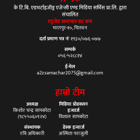
के टि.बि. एडभर्टाइजीङ्ग एजेन्सी एण्ड मिडिया सर्भिस प्रा.लि. द्वारा
संचालित
एटुजेड समाचार डट कम
भरतपुर-१०, चितवन
दर्ता प्रमाण पत्र नंः
१९३०/०७६-०७७
सम्पर्क
०५६-५२८८१४
ई-मेल
a2zsamachar2075@gmail.com
हाम्रो टीम
अध्यक्ष
मिडिया प्रोडक्सन
किशोर चन्द्र सापकोटा
इन्चार्ज
(९८५५०६०९२४)
विशाल सापकोटा
संस्थापक
डेस्क इन्चार्ज
रवि अधिकारी
अस्मिता पराजुली