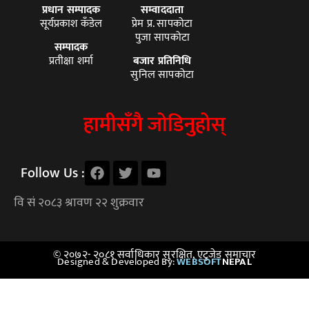
प्रधान सम्पादक
सम्वाददाता
सूर्यप्रकाश कँडेल
प्रेम प्र. सापकोटा
पुजा सापकोटा
सम्पादक
प्रतीक्षा शर्मा
बजार प्रतिनिधि
सुनिल सापकोटा
हामीसँगै जोडिनुहोस्
Follow Us :
© २०७२- २०८१ सर्वाधिकार सुरक्षित, एटुजेड समाचार
Designed & Developed By:
WEBSOFT
NEPAL