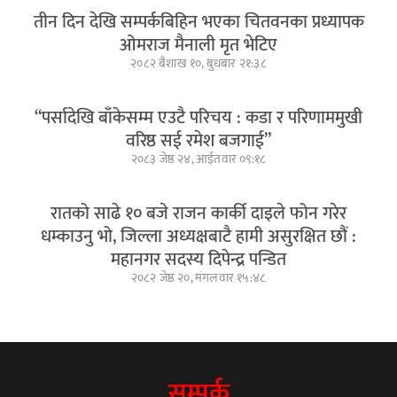
तीन दिन देखि सम्पर्कबिहिन भएका चितवनका प्रध्यापक
ओमराज मैनाली मृत भेटिए
२०८२ बैशाख १०, बुधबार २१:३८
“पर्सादेखि बाँकेसम्म एउटै परिचय : कडा र परिणाममुखी
वरिष्ठ सई रमेश बजगाई”
२०८३ जेष्ठ २४, आईतवार ०९:१८
रातको साढे १० बजे राजन कार्की दाइले फोन गरेर
धम्काउनु भो, जिल्ला अध्यक्षबाटै हामी असुरक्षित छौं :
महानगर सदस्य दिपेन्द्र पन्डित
२०८२ जेष्ठ २०, मंगलवार १५:४८
सम्पर्क