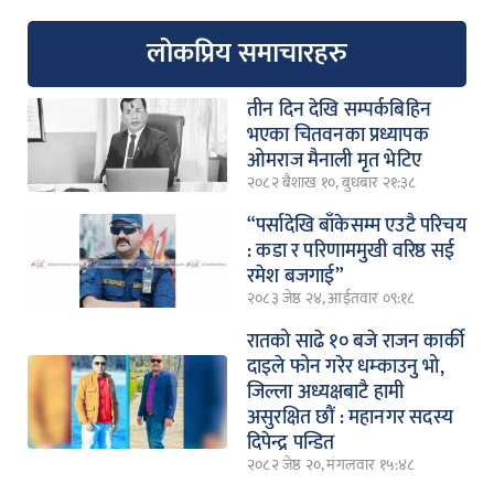
लोकप्रिय समाचारहरु
तीन दिन देखि सम्पर्कबिहिन
भएका चितवनका प्रध्यापक
ओमराज मैनाली मृत भेटिए
२०८२ बैशाख १०, बुधबार २१:३८
“पर्सादेखि बाँकेसम्म एउटै परिचय
: कडा र परिणाममुखी वरिष्ठ सई
रमेश बजगाई”
२०८३ जेष्ठ २४, आईतवार ०९:१८
रातको साढे १० बजे राजन कार्की
दाइले फोन गरेर धम्काउनु भो,
जिल्ला अध्यक्षबाटै हामी
असुरक्षित छौं : महानगर सदस्य
दिपेन्द्र पन्डित
२०८२ जेष्ठ २०, मंगलवार १५:४८