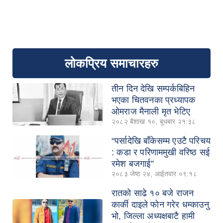
लोकप्रिय समाचारहरु
तीन दिन देखि सम्पर्कबिहिन
भएका चितवनका प्रध्यापक
ओमराज मैनाली मृत भेटिए
२०८२ बैशाख १०, बुधबार २१:३८
“पर्सादेखि बाँकेसम्म एउटै परिचय
: कडा र परिणाममुखी वरिष्ठ सई
रमेश बजगाई”
२०८३ जेष्ठ २४, आईतवार ०९:१८
रातको साढे १० बजे राजन
कार्की दाइले फोन गरेर धम्काउनु
भो, जिल्ला अध्यक्षबाटै हामी