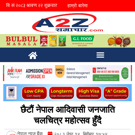
हाम्रो बारेमा
छैटौं नेपाल आदिवासी जनजाति
चलचित्र महोत्सव हुँदै
नेपाल न्युज बैंक
२०८३ जेष्ठ १४, बिहीबार १७:५४