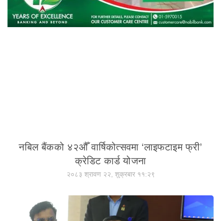
नबिल बैंकको ४२औँ वार्षिकोत्सवमा ‘लाइफटाइम फ्री’
क्रेडिट कार्ड योजना
२०८३ श्रावण २२, शुक्रबार ११:२९