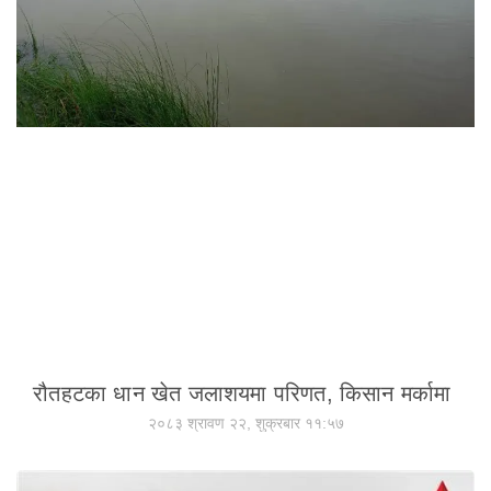
रौतहटका धान खेत जलाशयमा परिणत, किसान मर्कामा
२०८३ श्रावण २२, शुक्रबार ११:५७