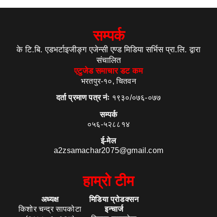
सम्पर्क
के टि.बि. एडभर्टाइजीङ्ग एजेन्सी एण्ड मिडिया सर्भिस प्रा.लि. द्वारा
संचालित
एटुजेड समाचार डट कम
भरतपुर-१०, चितवन
दर्ता प्रमाण पत्र नंः
१९३०/०७६-०७७
सम्पर्क
०५६-५२८८१४
ई-मेल
a2zsamachar2075@gmail.com
हाम्रो टीम
अध्यक्ष
मिडिया प्रोडक्सन
किशोर चन्द्र सापकोटा
इन्चार्ज