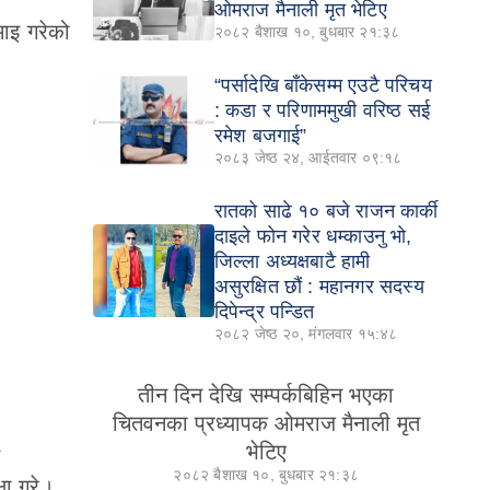
ओमराज मैनाली मृत भेटिए
ाइ गरेको
२०८२ बैशाख १०, बुधबार २१:३८
“पर्सादेखि बाँकेसम्म एउटै परिचय
: कडा र परिणाममुखी वरिष्ठ सई
रमेश बजगाई”
२०८३ जेष्ठ २४, आईतवार ०९:१८
रातको साढे १० बजे राजन कार्की
दाइले फोन गरेर धम्काउनु भो,
जिल्ला अध्यक्षबाटै हामी
असुरक्षित छौं : महानगर सदस्य
दिपेन्द्र पन्डित
२०८२ जेष्ठ २०, मंगलवार १५:४८
तीन दिन देखि सम्पर्कबिहिन भएका
चितवनका प्रध्यापक ओमराज मैनाली मृत
भेटिए
त
२०८२ बैशाख १०, बुधबार २१:३८
षा गरे।