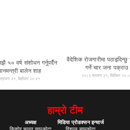
वैदेशिक रोजगारीमा पठाइदिन्छु 
ै ५० वर्ष संशोधन गर्नुपर्दैन
गर्ने चार जना पक्राउ
धानमन्त्री बालेन शाह
२०८३ श्रावण २१, बिहीबार २०:
श्रावण २१, बिहीबार २०:४१
हाम्रो टीम
अध्यक्ष
मिडिया प्रोडक्सन इन्चार्ज
किशोर चन्द्र सापकोटा
विशाल सापकोटा