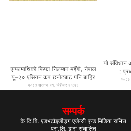
यो संविधान अझ
एन्फामाथिको फिफा निलम्बन महँगो, नेपाल
: प्र
यू–२० एसियन कप छनोटबाट पनि बाहिर
२०८३ 
२०८३ श्रावण २१, बिहीबार २१:२६
सम्पर्क
के टि.बि. एडभर्टाइजीङ्ग एजेन्सी एण्ड मिडिया सर्भिस
प्रा.लि. द्वारा संचालित