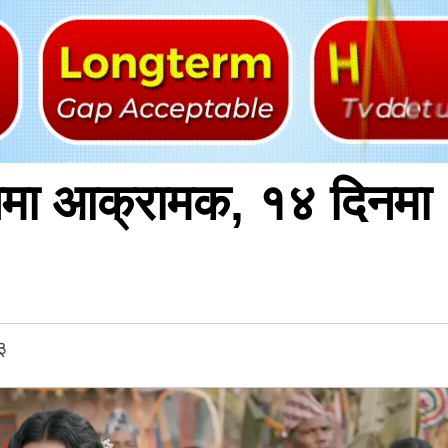
ा आक्रामक, १४ दिनमा 
१३