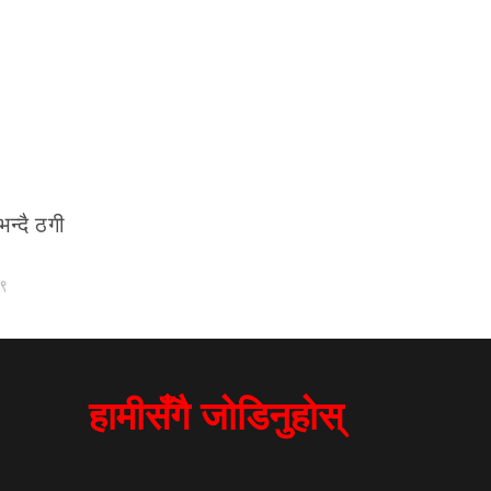
भन्दै ठगी
०९
हामीसँगै जोडिनुहोस्