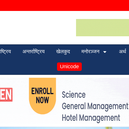
ाष्ट्रिय
अन्तर्राष्ट्रिय
खेलकुद
मनोरञ्जन
अर्थ
Unicode