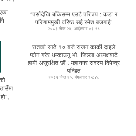
आएका
“पर्सादेखि बाँकेसम्म एउटै परिचय : कडा र
गै
परिणाममुखी वरिष्ठ सई रमेश बजगाई”
२०८३ जेष्ठ २४, आईतवार ०९:१८
रातको साढे १० बजे राजन कार्की दाइले
फोन गरेर धम्काउनु भो, जिल्ला अध्यक्षबाटै
हामी असुरक्षित छौं : महानगर सदस्य दिपेन्द्र
पन्डित
२०८२ जेष्ठ २०, मंगलवार १५:४८
कको
ठाउँमा
हो”,