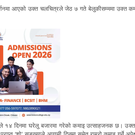
शनमा आएको उक्त चलचित्रले जेठ ७ गते बेलुकीसम्ममा उक्त कम
्रले १४ दिनमा घरेलु बजारमा गरेको कमाइ उत्साहजनक छ। उक्
राप्त ‘शो’ सङ्ख्याले आगामी दिनमा समेत राम्रो कमाइ गर्ने अपेक्