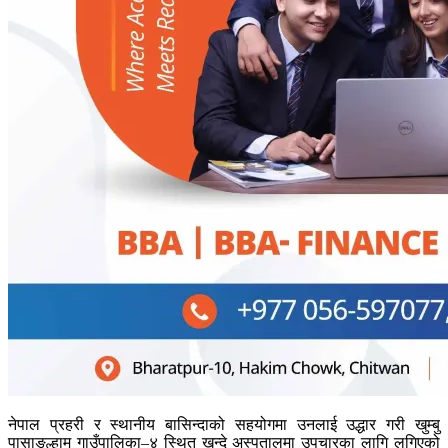
नेपाल प्रहरी र स्थानीय बासिन्दाको सहयोगमा उनलाई उद्धार गरी खुम्बु
पासाङल्हामु गाउँपालिका–४ स्थित खुन्दे अस्पतालमा उपचारका लागि लगिएको