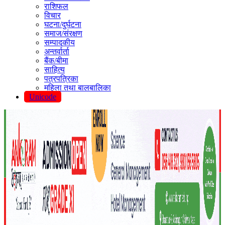
राशिफल
विचार
घटना/दुर्घटना
समाज/संरक्षण
सम्पादकीय
अन्तर्वार्ता
बैंक/बीमा
साहित्य
पत्रपत्रिका
महिला तथा बालबालिका
Unicode