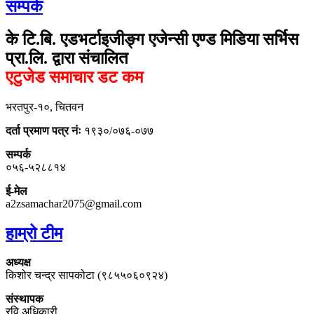
सम्पर्क
के टि.बि. एडभर्टाइजीङ्ग एजेन्सी एण्ड मिडिया सर्भिस
प्रा.लि. द्वारा संचालित
एटुजेड समाचार डट कम
भरतपुर-१०, चितवन
दर्ता प्रमाण पत्र नंः
१९३०/०७६-०७७
सम्पर्क
०५६-५२८८१४
ई-मेल
a2zsamachar2075@gmail.com
हाम्रो टीम
अध्यक्ष
किशोर चन्द्र सापकोटा (९८५५०६०९२४)
संस्थापक
रवि अधिकारी