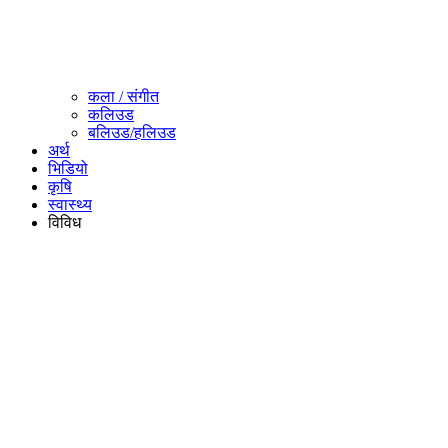
कला / संगीत​
कलिउड
बलिउड/हलिउड
अर्थ
भिडियो
कृषि
स्वास्थ्य
विविध