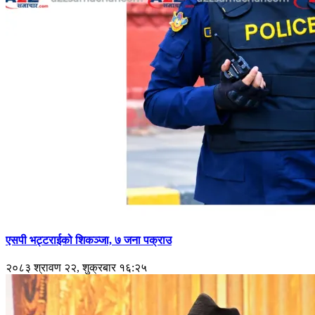
एसपी भट्टराईको शिकञ्जा, ७ जना पक्राउ
२०८३ श्रावण २२, शुक्रबार १६:२५