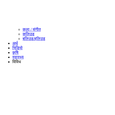
कला / संगीत​
कलिउड
बलिउड/हलिउड
अर्थ
भिडियो
कृषि
स्वास्थ्य
विविध