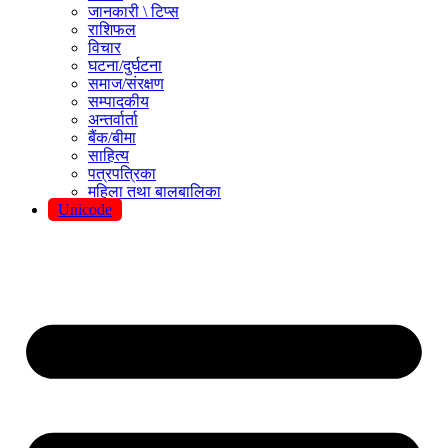
जानकारी \ टिप्स
राशिफल
विचार
घटना/दुर्घटना
समाज/संरक्षण
सम्पादकीय
अन्तर्वार्ता
बैंक/बीमा
साहित्य
पत्रपत्रिका
महिला तथा बालबालिका
Unicode