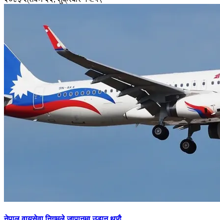
नेपाल वायुसेवा निगमले जापानमा उडान थप्दै