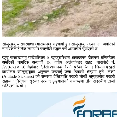
सोलुखुम्बु – सगरमाथा म्याराथनमा सहभागी हुन सोलुखुम्बु आएका एक अमेरिकी
नागरिकलाई लेक लागेपछि प्रहरीले उद्धार गरी अस्पताल पुर्याएको छ ।
खुम्बु पासाङल्हामु गाउँपालिका–४ खुम्जुङस्थित आमादब्लम होटलमा बसिरहेका
अमेरिकी नागरिक अन्दाजी ४० वर्षीय अलेक्जेन्डर राइट (पासपोर्ट नं.
A४७८५८०१७) बिहीबार दिउँसो अचानक बिरामी परेका थिए । जिल्ला प्रहरी
कार्यालय सोलुखुम्बुका अनुसार उनलाई उच्च हिमाली क्षेत्रमा हुने ‘लेक’
(Altitude Sickness) को समस्या देखिएपछि प्रहरी चौकी खुम्जुङबाट प्रहरी
सहायक निरीक्षक सुरेन्द्र प्रसाद ढुङ्गानाको कमाण्डमा तीन सदस्यीय टोली
खटिएको थियो ।