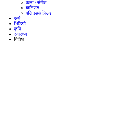
कला / संगीत​
कलिउड
बलिउड/हलिउड
अर्थ
भिडियो
कृषि
स्वास्थ्य
विविध