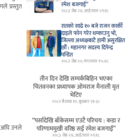
रमेश बजगाई”
ले प्रस्तुत
२०८३ जेष्ठ २४, आईतवार ०९:१८
रातको साढे १० बजे राजन कार्की
दाइले फोन गरेर धम्काउनु भो,
जिल्ला अध्यक्षबाटै हामी असुरक्षित
छौं : महानगर सदस्य दिपेन्द्र
पन्डित
२०८२ जेष्ठ २०, मंगलवार १५:४८
तीन दिन देखि सम्पर्कबिहिन भएका
चितवनका प्रध्यापक ओमराज मैनाली मृत
भेटिए
२०८२ बैशाख १०, बुधबार २१:३८
“पर्सादेखि बाँकेसम्म एउटै परिचय : कडा र
यसअघि उनले
परिणाममुखी वरिष्ठ सई रमेश बजगाई”
२०८३ जेष्ठ २४, आईतवार ०९:१८