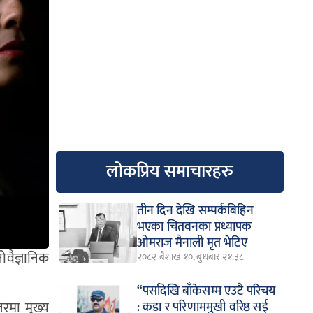
लोकप्रिय समाचारहरु
तीन दिन देखि सम्पर्कबिहिन
भएका चितवनका प्रध्यापक
ओमराज मैनाली मृत भेटिए
वैज्ञानिक
२०८२ बैशाख १०, बुधबार २१:३८
“पर्सादेखि बाँकेसम्म एउटै परिचय
रमा मुख्य
: कडा र परिणाममुखी वरिष्ठ सई