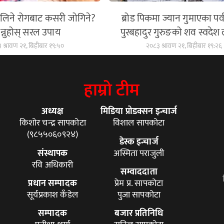
फैलिने रोगबाट कसरी जोगिने?
ब्रोड पिकमा ज्यान गुमाएका पर्
न्नुहोस् सरल उपाय
पुरबहादुर गुरुङको शव स्वदेश 
 श्रावण २१, बिहीबार १९:५०
२०८३ श्रावण २१, बिहीबार १९:२६
हाम्रो टीम
अध्यक्ष
मिडिया प्रोडक्सन इन्चार्ज
किशोर चन्द्र सापकोटा
विशाल सापकोटा
(९८५५०६०९२४)
डेस्क इन्चार्ज
संस्थापक
अस्मिता पराजुली
रवि अधिकारी
सम्वाददाता
प्रधान सम्पादक
प्रेम प्र. सापकोटा
सूर्यप्रकाश कँडेल
पुजा सापकोटा
सम्पादक
बजार प्रतिनिधि