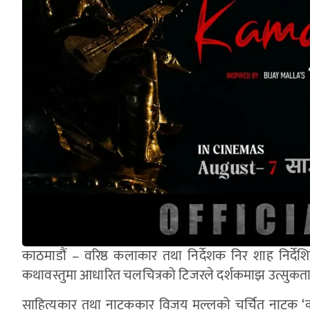
काठमाडौं – वरिष्ठ कलाकार तथा निर्देशक निर शाह निर्द
कथावस्तुमा आधारित चलचित्रको टिजरले दर्शकमाझ उत्सुकत
साहित्यकार तथा नाटककार विजय मल्लको चर्चित नाटक ‘कोह