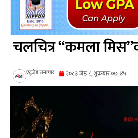
चलचित्र “कमला मिस”क
एटुजेड समाचार
२०८३ जेष्ठ ८, शुक्रबार ०७:४५