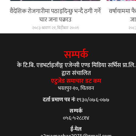
वैदेशिक रोजगारीमा पठाइदिन्छु भन्दै ठगी गर्ने
वर्षायाममा 
चार जना पक्राउ
जा
२०८३ श्रावण २१, बिहीबार २०:०९
२०८३
सम्पर्क
के टि.बि. एडभर्टाइजीङ्ग एजेन्सी एण्ड मिडिया सर्भिस प्रा.लि.
द्वारा संचालित
एटुजेड समाचार डट कम
भरतपुर-१०, चितवन
दर्ता प्रमाण पत्र नंः
१९३०/०७६-०७७
सम्पर्क
०५६-५२८८१४
ई-मेल