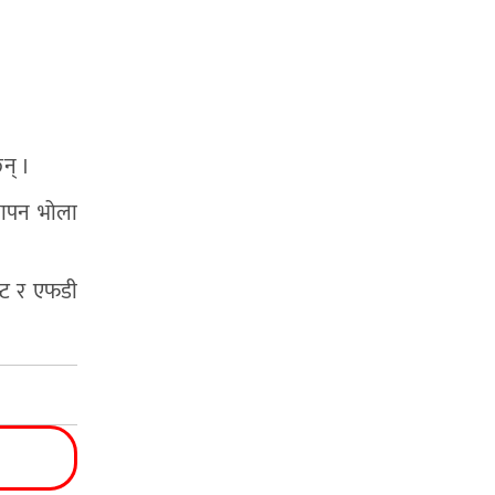
न् ।
्थापन भोला
न्ट र एफडी