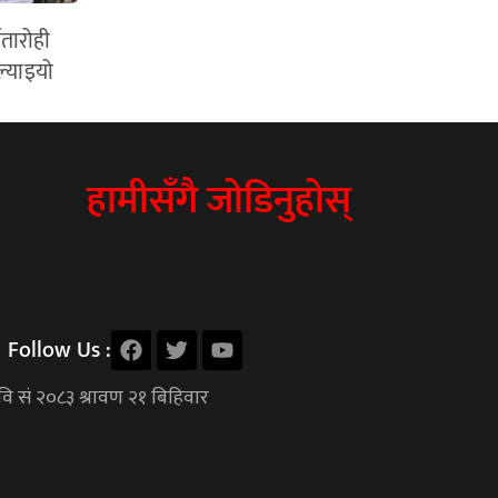
वतारोही
ल्याइयो
हामीसँगै जोडिनुहोस्
Follow Us :