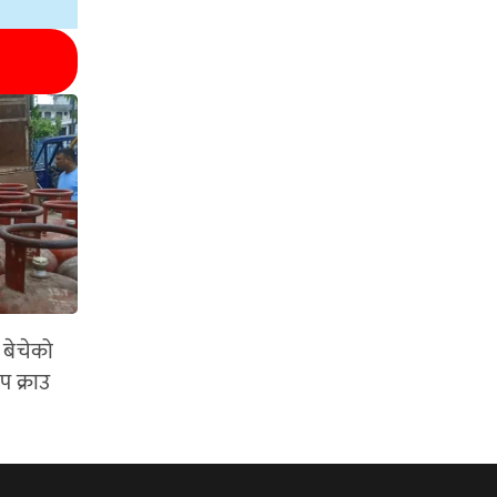
 बेचेको
 क्राउ