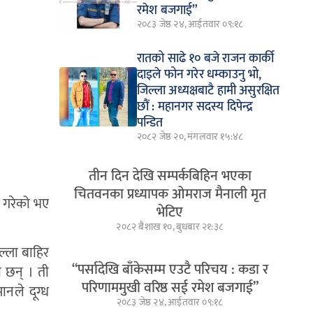
रमेश बजगाई”
२०८३ जेष्ठ २४, आईतवार ०९:१८
रातको साढे १० बजे राजन कार्की
दाइले फोन गरेर धम्काउनु भो,
जिल्ला अध्यक्षबाटै हामी असुरक्षित
छौं : महानगर सदस्य दिपेन्द्र
पन्डित
२०८२ जेष्ठ २०, मंगलवार १५:४८
तीन दिन देखि सम्पर्कबिहिन भएका
चितवनका प्रध्यापक ओमराज मैनाली मृत
े गरेको भए
भेटिए
२०८२ बैशाख १०, बुधबार २१:३८
ल्ला बाहिर
“पर्सादेखि बाँकेसम्म एउटै परिचय : कडा र
ा छन् । ती
परिणाममुखी वरिष्ठ सई रमेश बजगाई”
नले दूग्ध
२०८३ जेष्ठ २४, आईतवार ०९:१८