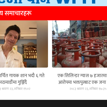
्य समाचारहरू
्चित गायक शान भदौ ६ गते
एक सिलिन्डर ग्यास ७ हजारमा
ाठमाडौंमा गुञ्जिँदै
आरोपमा भक्तपुरबाट एक जना प
 श्रावण २३, शनिबार १९:०२
२०८३ श्रावण २३, शनिबार १७:३५