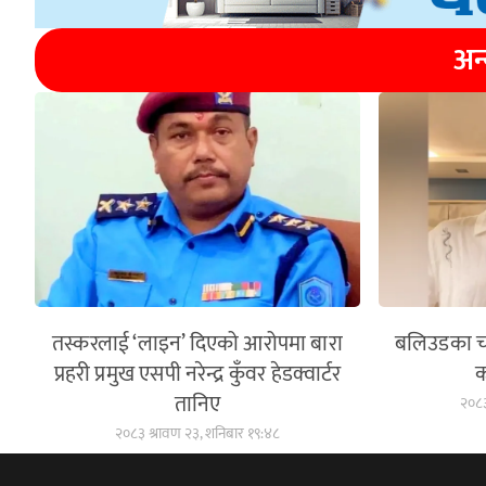
अन
तस्करलाई ‘लाइन’ दिएको आरोपमा बारा
बलिउडका चर
प्रहरी प्रमुख एसपी नरेन्द्र कुँवर हेडक्वार्टर
क
तानिए
२०८३
२०८३ श्रावण २३, शनिबार १९:४८