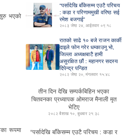
“पर्सादेखि बाँकेसम्म एउटै परिचय
: कडा र परिणाममुखी वरिष्ठ सई
सुरु भएको
रमेश बजगाई”
२०८३ जेष्ठ २४, आईतवार ०९:१८
रातको साढे १० बजे राजन कार्की
दाइले फोन गरेर धम्काउनु भो,
जिल्ला अध्यक्षबाटै हामी
असुरक्षित छौं : महानगर सदस्य
दिपेन्द्र पन्डित
२०८२ जेष्ठ २०, मंगलवार १५:४८
तीन दिन देखि सम्पर्कबिहिन भएका
चितवनका प्रध्यापक ओमराज मैनाली मृत
भेटिए
२०८२ बैशाख १०, बुधबार २१:३८
ताका रूपमा
“पर्सादेखि बाँकेसम्म एउटै परिचय : कडा र