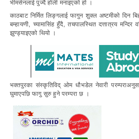
भीमसेनलाई पुज्दै होली मनाइएको हो ।
काठबाट निर्मित लिङ्गलाई फागुन शुक्ल अष्टमीको दिन बि
बम्हायणी, च्यामासिंह हुँदै, तचपालस्थित दत्तात्रय मन्दि
झुण्ड्याइएको थियो ।
भक्तपुरका संस्कृतिविद् ओम धौभडेल नेवारी परम्पराअनुस
घुमाएपछि फागु सुरु हुने परम्परा छ ।