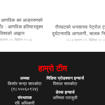
मा आणविक बम आक्रमणको
ाँठ : आणविक हतियारमुक्त
रौतहटको धनसारमा पेट्रोल ट
विश्वको आह्वान
दुर्घटनापछि आगलागी, चालक नि
श्रावण २१, बिहीबार १०:३६
२०८३ श्रावण २१, बिहीबार १०:
हाम्रो टीम
अध्यक्ष
मिडिया प्रोडक्सन इन्चार्ज
किशोर चन्द्र सापकोटा
विशाल सापकोटा
(९८५५०६०९२४)
डेस्क इन्चार्ज
संस्थापक
अस्मिता पराजुली
रवि अधिकारी