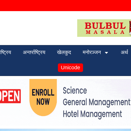
ाष्ट्रिय
अन्तर्राष्ट्रिय
खेलकुद
मनोरञ्जन
अर्थ
Unicode