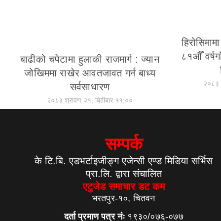
हिरोसिमा
८१औँ वर्षग
बाढीको चपेटामा हुलाकी राजमार्ग : ज्यान
जोखिममा राखेर आवतजावत गर्न बाध्य
२०८३ 
सर्वसाधारण
२०८३ श्रावण २१, बिहीबार ११:००
सम्पर्क
के टि.बि. एडभर्टाइजीङ्ग एजेन्सी एण्ड मिडिया सर्भिस
प्रा.लि. द्वारा संचालित
एटुजेड समाचार डट कम
भरतपुर-१०, चितवन
दर्ता प्रमाण पत्र नंः
१९३०/०७६-०७७