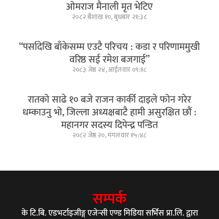
ओमराज मैनाली मृत भेटिए
२०८२ बैशाख १०, बुधबार २१:३८
“पर्सादेखि बाँकेसम्म एउटै परिचय : कडा र परिणाममुखी
वरिष्ठ सई रमेश बजगाई”
२०८३ जेष्ठ २४, आईतवार ०९:१८
रातको साढे १० बजे राजन कार्की दाइले फोन गरेर
धम्काउनु भो, जिल्ला अध्यक्षबाटै हामी असुरक्षित छौं :
महानगर सदस्य दिपेन्द्र पन्डित
२०८२ जेष्ठ २०, मंगलवार १५:४८
सम्पर्क
के टि.बि. एडभर्टाइजीङ्ग एजेन्सी एण्ड मिडिया सर्भिस प्रा.लि. द्वारा