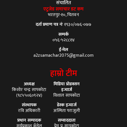
संचालित
एटुजेड समाचार डट कम
भरतपुर-१०, चितवन
दर्ता प्रमाण पत्र नंः
१९३०/०७६-०७७
सम्पर्क
०५६-५२८८१४
ई-मेल
a2zsamachar2075@gmail.com
हाम्रो टीम
अध्यक्ष
मिडिया प्रोडक्सन
किशोर चन्द्र सापकोटा
इन्चार्ज
(९८५५०६०९२४)
विशाल सापकोटा
संस्थापक
डेस्क इन्चार्ज
रवि अधिकारी
अस्मिता पराजुली
प्रधान सम्पादक
सम्वाददाता
सूर्यप्रकाश कँडेल
प्रेम प्र. सापकोटा