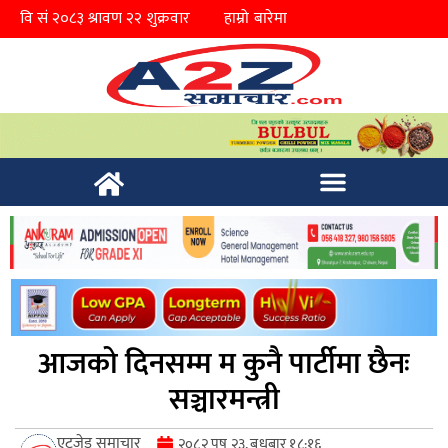
हाम्रो बारेमा
आजको दिनसम्म म कुनै पार्टीमा छैनः
सञ्चारमन्त्री
एटुजेड समाचार
२०८२ पुष २३, बुधबार १८:१६