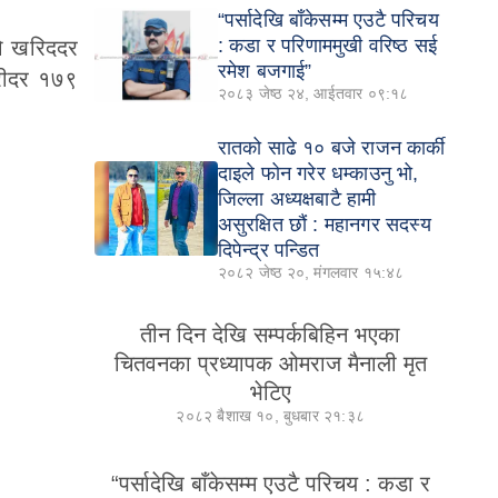
“पर्सादेखि बाँकेसम्म एउटै परिचय
: कडा र परिणाममुखी वरिष्ठ सई
को खरिददर
रमेश बजगाई”
्रीदर १७९
२०८३ जेष्ठ २४, आईतवार ०९:१८
रातको साढे १० बजे राजन कार्की
दाइले फोन गरेर धम्काउनु भो,
जिल्ला अध्यक्षबाटै हामी
असुरक्षित छौं : महानगर सदस्य
दिपेन्द्र पन्डित
२०८२ जेष्ठ २०, मंगलवार १५:४८
तीन दिन देखि सम्पर्कबिहिन भएका
चितवनका प्रध्यापक ओमराज मैनाली मृत
भेटिए
२०८२ बैशाख १०, बुधबार २१:३८
“पर्सादेखि बाँकेसम्म एउटै परिचय : कडा र