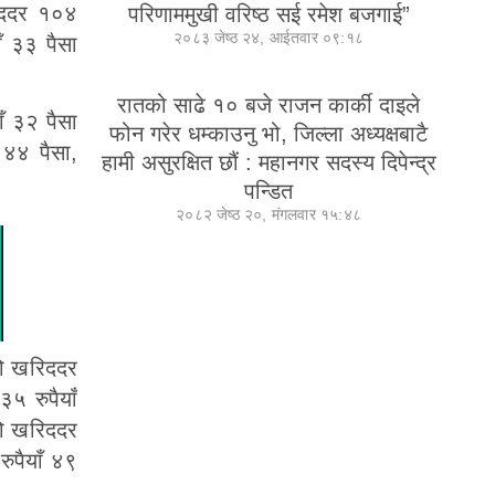
रिददर १०४
परिणाममुखी वरिष्ठ सई रमेश बजगाई”
२०८३ जेष्ठ २४, आईतवार ०९:१८
ँ ३३ पैसा
रातको साढे १० बजे राजन कार्की दाइले
ँ ३२ पैसा
फोन गरेर धम्काउनु भो, जिल्ला अध्यक्षबाटै
 ४४ पैसा,
हामी असुरक्षित छौं : महानगर सदस्य दिपेन्द्र
पन्डित
२०८२ जेष्ठ २०, मंगलवार १५:४८
को खरिददर
५ रुपैयाँ
को खरिददर
ुपैयाँ ४९