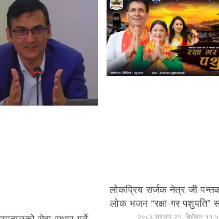
लोकप्रिय सर्जक नेत्र जी पन्
लोक भजन “रक्षा गर पशुपति” स
२०८३ श्रावण २१, बिहीबार ११: