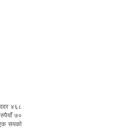
रिददर ४६८
ुपैयाँ ७०
ँ एक सयको