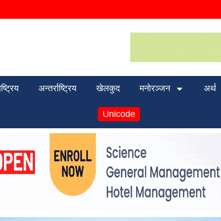
ाष्ट्रिय
अन्तर्राष्ट्रिय
खेलकुद
मनोरञ्जन
अर्थ
Unicode