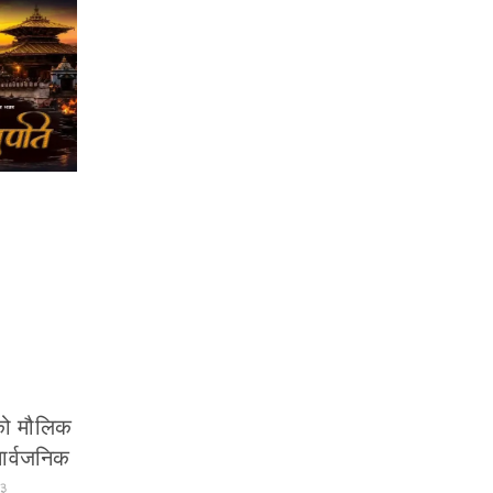
तको मौलिक
ार्वजनिक
५३