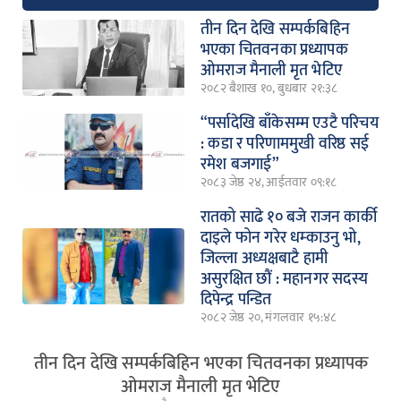
तीन दिन देखि सम्पर्कबिहिन
भएका चितवनका प्रध्यापक
ओमराज मैनाली मृत भेटिए
२०८२ बैशाख १०, बुधबार २१:३८
“पर्सादेखि बाँकेसम्म एउटै परिचय
: कडा र परिणाममुखी वरिष्ठ सई
रमेश बजगाई”
२०८३ जेष्ठ २४, आईतवार ०९:१८
रातको साढे १० बजे राजन कार्की
दाइले फोन गरेर धम्काउनु भो,
जिल्ला अध्यक्षबाटै हामी
असुरक्षित छौं : महानगर सदस्य
दिपेन्द्र पन्डित
२०८२ जेष्ठ २०, मंगलवार १५:४८
तीन दिन देखि सम्पर्कबिहिन भएका चितवनका प्रध्यापक
ओमराज मैनाली मृत भेटिए