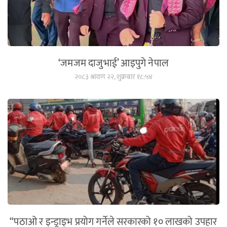
‘जमजम दाजुभाई’ आइपुगे नेपाल
२०८३ श्रावण २२, शुक्रबार १८:५४
“पठाओ र इन्ड्राइभ प्रयोग गर्नेले सरकारको १० लाखको उपहार