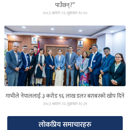
पाउँछन्?”
२०८३ श्रावण २२, शुक्रबार १८:५०
गाभीले नेपाललाई ३ करोड ९६ लाख डलर बराबरको खोप दिने
२०८३ श्रावण २२, शुक्रबार १८:३९
लोकप्रिय समाचारहरु