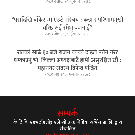
२०८२ बैशाख १०, बुधबार २१:३८
“पर्सादेखि बाँकेसम्म एउटै परिचय : कडा र परिणाममुखी
वरिष्ठ सई रमेश बजगाई”
२०८३ जेष्ठ २४, आईतवार ०९:१८
रातको साढे १० बजे राजन कार्की दाइले फोन गरेर
धम्काउनु भो, जिल्ला अध्यक्षबाटै हामी असुरक्षित छौं :
महानगर सदस्य दिपेन्द्र पन्डित
२०८२ जेष्ठ २०, मंगलवार १५:४८
सम्पर्क
के टि.बि. एडभर्टाइजीङ्ग एजेन्सी एण्ड मिडिया सर्भिस प्रा.लि. द्वारा
संचालित