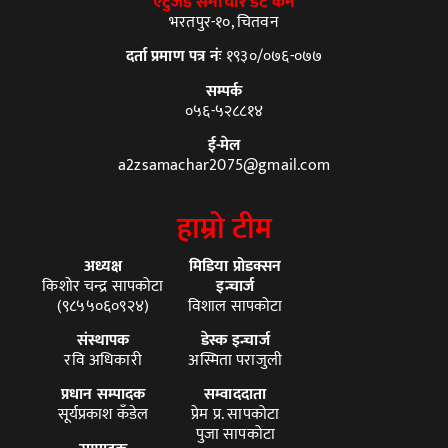
एटुजेड समाचार डट कम
भरतपुर-१०, चितवन
दर्ता प्रमाण पत्र नंः
१९३०/०७६-०७७
सम्पर्क
०५६-५२८८१४
ई-मेल
a2zsamachar2075@gmail.com
हाम्रो टीम
अध्यक्ष
मिडिया प्रोडक्सन
किशोर चन्द्र सापकोटा
इन्चार्ज
(९८५५०६०९२४)
विशाल सापकोटा
संस्थापक
डेस्क इन्चार्ज
रवि अधिकारी
अस्मिता पराजुली
प्रधान सम्पादक
सम्वाददाता
सूर्यप्रकाश कँडेल
प्रेम प्र. सापकोटा
पुजा सापकोटा