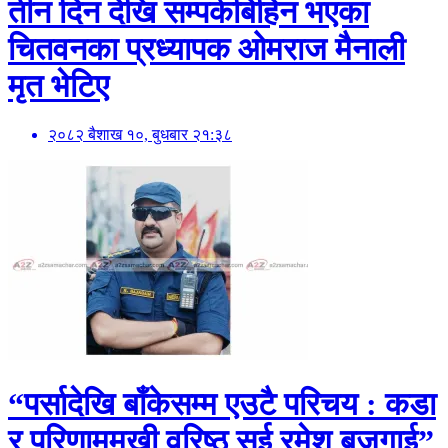
तीन दिन देखि सम्पर्कबिहिन भएका
चितवनका प्रध्यापक ओमराज मैनाली
मृत भेटिए
२०८२ बैशाख १०, बुधबार २१:३८
“पर्सादेखि बाँकेसम्म एउटै परिचय : कडा
र परिणाममुखी वरिष्ठ सई रमेश बजगाई”