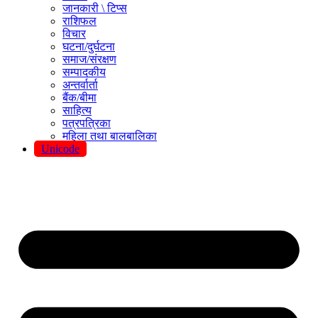
जानकारी \ टिप्स
राशिफल
विचार
घटना/दुर्घटना
समाज/संरक्षण
सम्पादकीय
अन्तर्वार्ता
बैंक/बीमा
साहित्य
पत्रपत्रिका
महिला तथा बालबालिका
Unicode