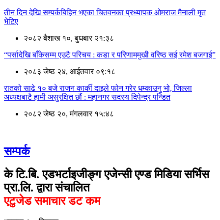
तीन दिन देखि सम्पर्कबिहिन भएका चितवनका प्रध्यापक ओमराज मैनाली मृत
भेटिए
२०८२ बैशाख १०, बुधबार २१:३८
“पर्सादेखि बाँकेसम्म एउटै परिचय : कडा र परिणाममुखी वरिष्ठ सई रमेश बजगाई”
२०८३ जेष्ठ २४, आईतवार ०९:१८
रातको साढे १० बजे राजन कार्की दाइले फोन गरेर धम्काउनु भो, जिल्ला
अध्यक्षबाटै हामी असुरक्षित छौं : महानगर सदस्य दिपेन्द्र पन्डित
२०८२ जेष्ठ २०, मंगलवार १५:४८
सम्पर्क
के टि.बि. एडभर्टाइजीङ्ग एजेन्सी एण्ड मिडिया सर्भिस
प्रा.लि. द्वारा संचालित
एटुजेड समाचार डट कम