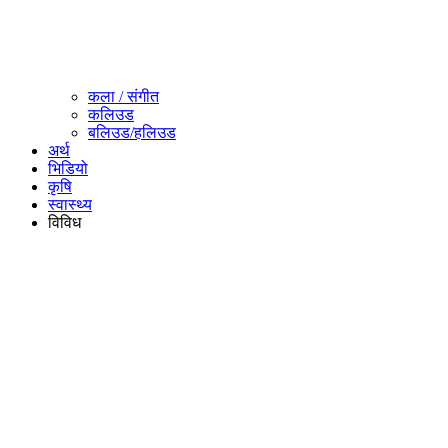
कला / संगीत​
कलिउड
बलिउड/हलिउड
अर्थ
भिडियो
कृषि
स्वास्थ्य
विविध