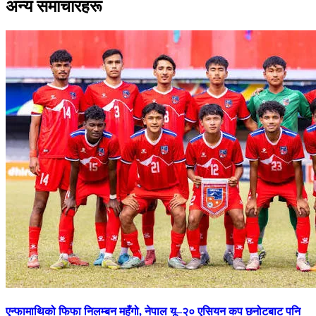
अन्य समाचारहरू
एन्फामाथिको फिफा निलम्बन महँगो, नेपाल यू–२० एसियन कप छनोटबाट पनि