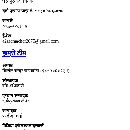
भरतपुर-१०, चितवन
दर्ता प्रमाण पत्र नंः
१९३०/०७६-०७७
सम्पर्क
०५६-५२८८१४
ई-मेल
a2zsamachar2075@gmail.com
हाम्रो टीम
अध्यक्ष
किशोर चन्द्र सापकोटा (९८५५०६०९२४)
संस्थापक
रवि अधिकारी
प्रधान सम्पादक
सूर्यप्रकाश कँडेल
सम्पादक
प्रतीक्षा शर्मा
मिडिया प्रोडक्सन इन्चार्ज