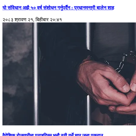
यो संविधान अझै ५० वर्ष संशोधन गर्नुपर्दैन : प्रधानमन्त्री बालेन शाह
२०८३ श्रावण २१, बिहीबार २०:४१
वैदेशिक रोजगारीमा पठाइदिन्छु भन्दै ठगी गर्ने चार जना पक्राउ