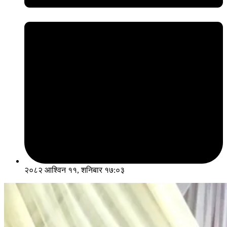
२०८२ आश्विन ११, शनिबार १७:०३