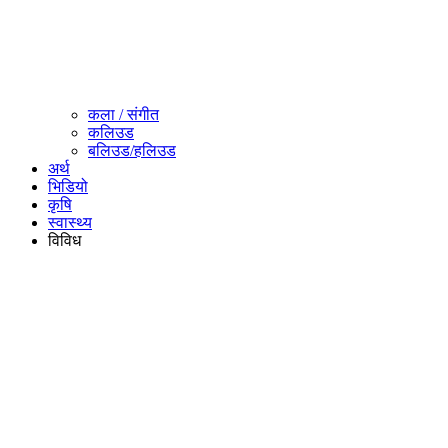
कला / संगीत​
कलिउड
बलिउड/हलिउड
अर्थ
भिडियो
कृषि
स्वास्थ्य
विविध