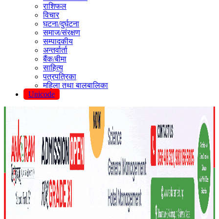
राशिफल
विचार
घटना/दुर्घटना
समाज/संरक्षण
सम्पादकीय
अन्तर्वार्ता
बैंक/बीमा
साहित्य
पत्रपत्रिका
महिला तथा बालबालिका
Unicode