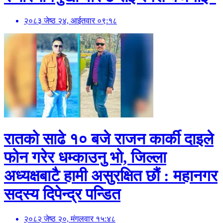
२०८३ जेष्ठ २४, आईतवार ०९:१८
रातको साढे १० बजे राजन कार्की दाइले
फोन गरेर धम्काउनु भो, जिल्ला
अध्यक्षबाटै हामी असुरक्षित छौं : महानगर
सदस्य दिपेन्द्र पन्डित
२०८२ जेष्ठ २०, मंगलवार १५:४८