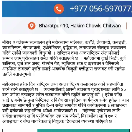
मंसिर २ गतेसम्म सञ्चालन हुने महोत्सवमा भलिबल, कराँते, तेक्वान्दो, कबड्डी,
ब्याडमिन्टन, सेपाताक्रो, एथलेटिक्स, बृद्धिचाल, लगायतका खेलहरु सञ्चालन
गरिने उहाँले जानकारी दिनुभयो । राष्ट्रिय तथा अन्तराष्ट्रिय खेलाडीलाई
सम्मान एवम् प्रोत्साहन समेत गरिने बताइएको छ । महोत्सवमा दुवई सिटी, बुर्ज
खलिफा, वुर्ज अल अरब, गोल्डेन गेट, म्युजियम अफ द क्रयचर र पेरिसको
आइफिल टावरको प्रतिभालाई आकर्षक बिजुली बत्तीद्धारा सजावट गरी रहनेछ
उहाँले बताउनुभयो ।
महोत्सवमा हरेक दिन राष्ट्रिय तथा अन्तराष्ट्रिय कलाकारहरुको सहभागिता
रहने रहने बताइएको छ । व्यवसायीलाई आफ्नो व्यवसाय प्रवद्र्धनका लागि ४०
वटा पगोडा स्टलहरु समेत सञ्चालन गरिने उहाँले बताउनुभयो । हरेक साँझ
साढे ६ बजेपछि फुड फेष्टिबल र विशेष सांस्कृतिक कार्यक्रम समेत हुनेछ । बाल
उद्यानका सामाग्री र मुभिङ टे«न समेत समावेश गरिने कार्यक्रममा ३ लाखभन्दा
बढी दर्शकको सहभागिता अपेक्षा आयोजकको छ । महोत्सव प्रवेशका लागि
सर्वसाधारणका लागि प्रतिव्यक्ति एक सय रुपैयाँ, विद्यार्थीका लागि ७० र
अपाङ्गता र जेष्ठ नागरिकलाई निशुल्क टिकटको व्यवस्था गरिएको छ ।