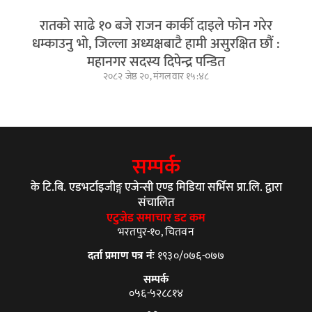
रातको साढे १० बजे राजन कार्की दाइले फोन गरेर
धम्काउनु भो, जिल्ला अध्यक्षबाटै हामी असुरक्षित छौं :
महानगर सदस्य दिपेन्द्र पन्डित
२०८२ जेष्ठ २०, मंगलवार १५:४८
सम्पर्क
के टि.बि. एडभर्टाइजीङ्ग एजेन्सी एण्ड मिडिया सर्भिस प्रा.लि. द्वारा
संचालित
एटुजेड समाचार डट कम
भरतपुर-१०, चितवन
दर्ता प्रमाण पत्र नंः
१९३०/०७६-०७७
सम्पर्क
०५६-५२८८१४