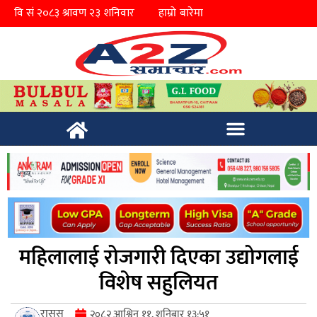
हाम्रो बारेमा
महिलालाई रोजगारी दिएका उद्योगलाई
विशेष सहुलियत
रासस
२०८२ आश्विन ११, शनिबार १३:५१