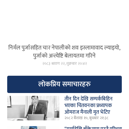
निर्मल पुर्जासहित चार नेपालीको शव इस्लामावाद ल्याइयो,
पुर्जाको अन्त्येष्टि बेलायतमा गरिने
२०८३ श्रावण २२, शुक्रबार २०:४२
लोकप्रिय समाचारहरु
तीन दिन देखि सम्पर्कबिहिन
भएका चितवनका प्रध्यापक
ओमराज मैनाली मृत भेटिए
२०८२ बैशाख १०, बुधबार २१:३८