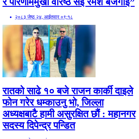
र परिणाममुखी वरिष्ठ सई रमेश बजगाई”
२०८३ जेष्ठ २४, आईतवार ०९:१८
रातको साढे १० बजे राजन कार्की दाइले
फोन गरेर धम्काउनु भो, जिल्ला
अध्यक्षबाटै हामी असुरक्षित छौं : महानगर
सदस्य दिपेन्द्र पन्डित