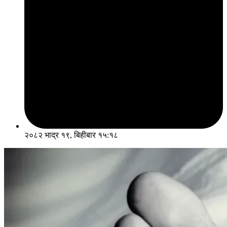
२०८२ भाद्र १९, बिहीबार १५:१८