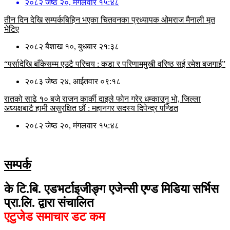
२०८२ जेष्ठ २०, मंगलवार १५:४८
तीन दिन देखि सम्पर्कबिहिन भएका चितवनका प्रध्यापक ओमराज मैनाली मृत
भेटिए
२०८२ बैशाख १०, बुधबार २१:३८
“पर्सादेखि बाँकेसम्म एउटै परिचय : कडा र परिणाममुखी वरिष्ठ सई रमेश बजगाई”
२०८३ जेष्ठ २४, आईतवार ०९:१८
रातको साढे १० बजे राजन कार्की दाइले फोन गरेर धम्काउनु भो, जिल्ला
अध्यक्षबाटै हामी असुरक्षित छौं : महानगर सदस्य दिपेन्द्र पन्डित
२०८२ जेष्ठ २०, मंगलवार १५:४८
सम्पर्क
के टि.बि. एडभर्टाइजीङ्ग एजेन्सी एण्ड मिडिया सर्भिस
प्रा.लि. द्वारा संचालित
एटुजेड समाचार डट कम