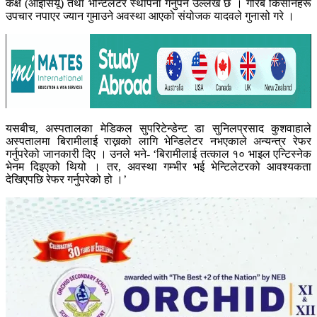
कक्ष (आइसियू) तथा भेन्टिलेटर स्थापना गर्नुपर्ने उल्लेख छ । गरिब किसानहरू
उपचार नपाएर ज्यान गुमाउने अवस्था आएको संयोजक यादवले गुनासो गरे ।
यसबीच, अस्पतालका मेडिकल सुपरिटेन्डेन्ट डा सुनिलप्रसाद कुशवाहाले
अस्पतालमा बिरामीलाई राख्नको लागि भेन्डिलेटर नभएकाले अन्यन्त्र रेफर
गर्नुपरेको जानकारी दिए । उनले भने- ‘बिरामीलाई तत्काल १० भाइल एन्टिस्नेक
भेनम दिइएको थियो । तर, अवस्था गम्भीर भई भेन्टिलेटरको आवश्यकता
देखिएपछि रेफर गर्नुपरेको हो ।’