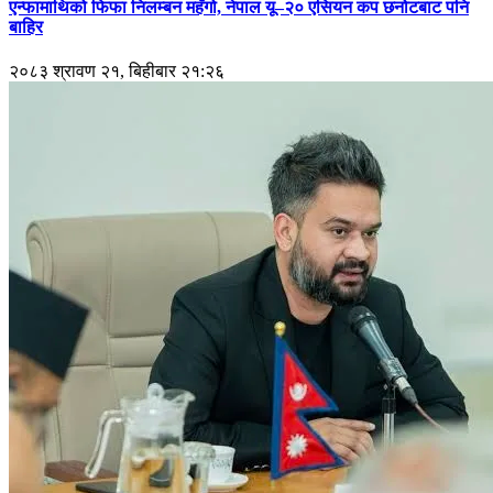
एन्फामाथिको फिफा निलम्बन महँगो, नेपाल यू–२० एसियन कप छनोटबाट पनि
बाहिर
२०८३ श्रावण २१, बिहीबार २१:२६