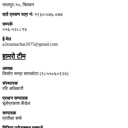
भरतपुर-१०, चितवन
दर्ता प्रमाण पत्र नंः
१९३०/०७६-०७७
सम्पर्क
०५६-५२८८१४
ई-मेल
a2zsamachar2075@gmail.com
हाम्रो टीम
अध्यक्ष
किशोर चन्द्र सापकोटा (९८५५०६०९२४)
संस्थापक
रवि अधिकारी
प्रधान सम्पादक
सूर्यप्रकाश कँडेल
सम्पादक
प्रतीक्षा शर्मा
मिडिया प्रोडक्सन इन्चार्ज