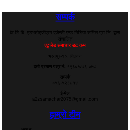
सम्पर्क
के टि.बि. एडभर्टाइजीङ्ग एजेन्सी एण्ड मिडिया सर्भिस प्रा.लि. द्वारा
संचालित
एटुजेड समाचार डट कम
भरतपुर-१०, चितवन
दर्ता प्रमाण पत्र नंः
१९३०/०७६-०७७
सम्पर्क
०५६-५२८८१४
ई-मेल
a2zsamachar2075@gmail.com
हाम्रो टीम
अध्यक्ष