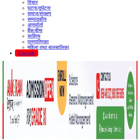
विचार
घटना/दुर्घटना
समाज/संरक्षण
सम्पादकीय
अन्तर्वार्ता
बैंक/बीमा
साहित्य
पत्रपत्रिका
महिला तथा बालबालिका
Unicode