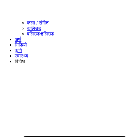
कला / संगीत​
कलिउड
बलिउड/हलिउड
अर्थ
भिडियो
कृषि
स्वास्थ्य
विविध