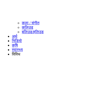
कला / संगीत​
कलिउड
बलिउड/हलिउड
अर्थ
भिडियो
कृषि
स्वास्थ्य
विविध