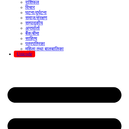
राशिफल
विचार
घटना/दुर्घटना
समाज/संरक्षण
सम्पादकीय
अन्तर्वार्ता
बैंक/बीमा
साहित्य
पत्रपत्रिका
महिला तथा बालबालिका
Unicode