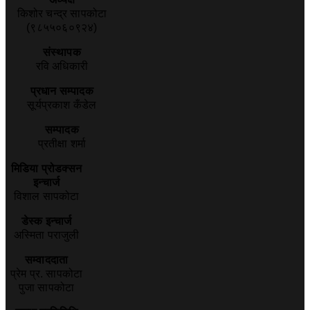
किशोर चन्द्र सापकोटा
(९८५५०६०९२४)
संस्थापक
रवि अधिकारी
प्रधान सम्पादक
सूर्यप्रकाश कँडेल
सम्पादक
प्रतीक्षा शर्मा
मिडिया प्रोडक्सन
इन्चार्ज
विशाल सापकोटा
डेस्क इन्चार्ज
अस्मिता पराजुली
सम्वाददाता
प्रेम प्र. सापकोटा
पुजा सापकोटा