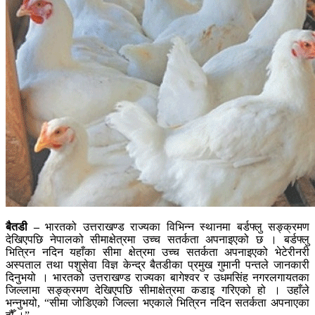
बैतडी –
भारतको उत्तराखण्ड राज्यका विभिन्न स्थानमा बर्डफ्लु सङ्क्रमण
देखिएपछि नेपालको सीमाक्षेत्रमा उच्च सतर्कता अपनाइएको छ । बर्डफ्लु
भित्रिन नदिन यहाँका सीमा क्षेत्रमा उच्च सतर्कता अपनाइएको भेटेरीनरी
अस्पताल तथा पशुसेवा विज्ञ केन्द्र बैतडीका प्रमुख गुमानी पन्तले जानकारी
दिनुभयो । भारतको उत्तराखण्ड राज्यका बागेश्वर र उधमसिंह नगरलगायतका
जिल्लामा सङ्क्रमण देखिएपछि सीमाक्षेत्रमा कडाइ गरिएको हो । उहाँले
भन्नुभयो, “सीमा जोडिएको जिल्ला भएकाले भित्रिन नदिन सतर्कता अपनाएका