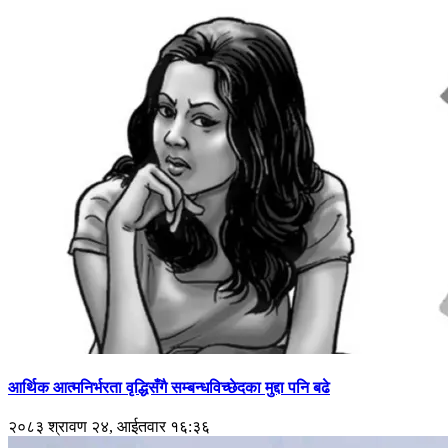
आर्थिक आत्मनिर्भरता वृद्धिसँगै सम्बन्धविच्छेदका मुद्दा पनि बढे
२०८३ श्रावण २४, आईतवार १६:३६