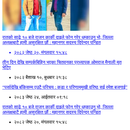
रातको साढे १० बजे राजन कार्की दाइले फोन गरेर धम्काउनु भो, जिल्ला
अध्यक्षबाटै हामी असुरक्षित छौं : महानगर सदस्य दिपेन्द्र पन्डित
२०८२ जेष्ठ २०, मंगलवार १५:४८
तीन दिन देखि सम्पर्कबिहिन भएका चितवनका प्रध्यापक ओमराज मैनाली मृत
भेटिए
२०८२ बैशाख १०, बुधबार २१:३८
“पर्सादेखि बाँकेसम्म एउटै परिचय : कडा र परिणाममुखी वरिष्ठ सई रमेश बजगाई”
२०८३ जेष्ठ २४, आईतवार ०९:१८
रातको साढे १० बजे राजन कार्की दाइले फोन गरेर धम्काउनु भो, जिल्ला
अध्यक्षबाटै हामी असुरक्षित छौं : महानगर सदस्य दिपेन्द्र पन्डित
२०८२ जेष्ठ २०, मंगलवार १५:४८