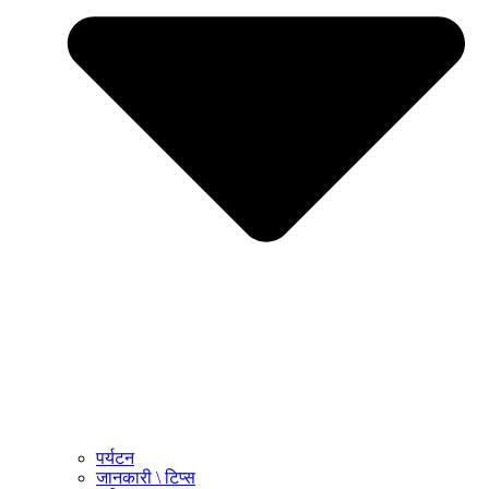
पर्यटन
जानकारी \ टिप्स