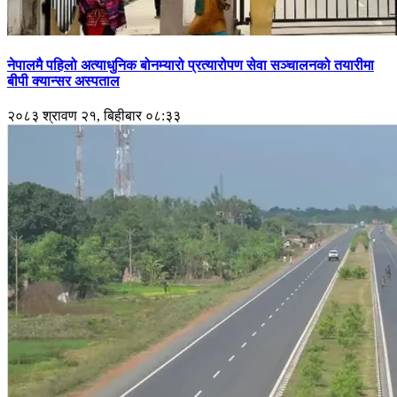
नेपालमै पहिलो अत्याधुनिक बोनम्यारो प्रत्यारोपण सेवा सञ्चालनको तयारीमा
बीपी क्यान्सर अस्पताल
२०८३ श्रावण २१, बिहीबार ०८:३३