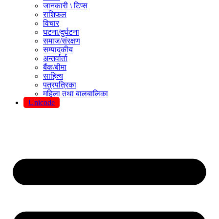
जानकारी \ टिप्स
राशिफल
विचार
घटना/दुर्घटना
समाज/संरक्षण
सम्पादकीय
अन्तर्वार्ता
बैंक/बीमा
साहित्य
पत्रपत्रिका
महिला तथा बालबालिका
Unicode