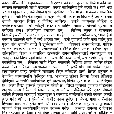
काठमाडौँ – अग्नि महाकाव्यका लागि २०७८ को मदन पुरस्कार विजेता कवि डा.
नवराज लम्सालको चौथो महाकाव्य ‘कल्प’ सार्वजनिक हुने भएको छ। यही भदौ
२० गते शुक्रबार ३ बजे नेपाल प्रज्ञा प्रतिष्ठानको सभा हलमा कल्प सार्वजनिक
हुनेछ । निकै निस्तेज भएको मानिएको नेपाली महाकाव्य विधालाई उचाइ दिनमा
उनको योगदान विशेष र विशिष्ट मानिन्छ। उनले काव्यलाई बौद्धिक र
प्राज्ञिकहरूको मात्रै साँघुरो कब्जाबाट बाहिर निकालेर जेनजी पुस्तासम्म
पुर्याएका छन्। लोकप्रिय बनाएका छन् । विभिन्न स्कुल र कलेजका
विद्यार्थीहरूसँग निरन्तर संवाद र सम्पर्कमा रहेका लम्साल आफैँले आफू भाइबहिनी
पुस्ताले उठाएको कवि हुँ भन्दै आएका छन् । उनी युवालाई जति माया गर्छन् युवा
पुस्ता पनि उनीसँग त्यति नै झुम्मिन्छन् पनि । विषयको समसामिकता, भाषिक
सरलता तर त्यही सरलतामा उच्चस्तरको दार्शनिक चेतना उनका विशेषता हुन् ।
सांस्कृतिक चेतना र दार्शनिक रहस्यसँग समसामयिकतालाई अन्तरघुलन गर्न
सक्नु उनको विशेष खुबी मानिन्छन्। यसअघि उनका कर्ण, धरा र अग्नि महाकाव्य
प्रकाशित छन् । लेख्नैका लागि रेडियो नेपालको निर्देशक तहको जागिर छोडेर
कल्प लेख्न कसिएका लम्सालले कल्पका लागि झण्डै पाँच वर्ष खर्चेका छन्।
महाभारतका पात्र कर्णलाई नायकत्व दिएर लेखिएको कर्ण, देशको बहुलता र
वैचारिक परम्परामाथि केन्द्रित धरा, आरनबाट उठेको सिपमा देशको इतिहास
कुँदिएको अग्निपछि सार्वजनिक हुने कल्पलाई विशेष प्रतीक्षाका साथ हेरिएको
छ। कल्प शिखा बुक्सले प्रकाशन गरेको छ। शिखा बुक्सका पुष्पराज पौडेलका
अनुसार कल्प वैश्विक चेतनाका साथु आएको छ। पौडेलले थपे, एउटा नेपाली
कविले विश्वका महत्वपूर्ण घटनाक्रम र त्यसबाट मान्छेमाथि परेको प्रभाव कस्तो
हुन्छ भनेर आँकलन गरेको यो गम्भीर काव्य हुनेछ । विषय, भाषा र शैलीका
हिसाबले कल्प नयाँ हुनेछ भन्ने मेरो विश्वास छ । पौडेलका अनुसार यो पुस्तकले
आजको विश्व समस्यामाथि बहस प्रारम्भ गर्नेछ । लम्साल समस्या र तिनका
निदानहरूको काव्यिक बाटोसहित आएका छन्। कवि अध्ययनशील, बौद्धिक र