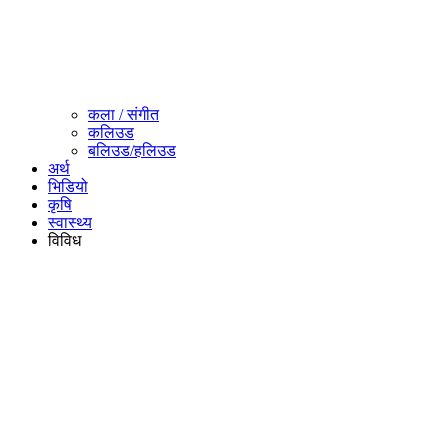
कला / संगीत​
कलिउड
बलिउड/हलिउड
अर्थ
भिडियो
कृषि
स्वास्थ्य
विविध