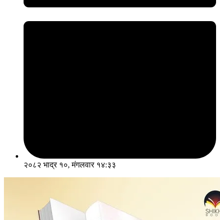
२०८२ भाद्र १०, मंगलवार १४:३३