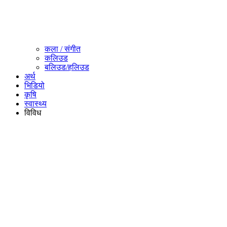
कला / संगीत​
कलिउड
बलिउड/हलिउड
अर्थ
भिडियो
कृषि
स्वास्थ्य
विविध