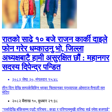
रातको साढे १० बजे राजन कार्की दाइले
फोन गरेर धम्काउनु भो, जिल्ला
अध्यक्षबाटै हामी असुरक्षित छौं : महानगर
सदस्य दिपेन्द्र पन्डित
२०८२ जेष्ठ २०, मंगलवार १५:४८
तीन दिन देखि सम्पर्कबिहिन भएका चितवनका प्रध्यापक ओमराज मैनाली मृत
भेटिए
२०८२ बैशाख १०, बुधबार २१:३८
“पर्सादेखि बाँकेसम्म एउटै परिचय : कडा र परिणाममुखी वरिष्ठ सई रमेश बजगाई”