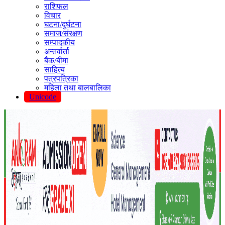
राशिफल
विचार
घटना/दुर्घटना
समाज/संरक्षण
सम्पादकीय
अन्तर्वार्ता
बैंक/बीमा
साहित्य
पत्रपत्रिका
महिला तथा बालबालिका
Unicode