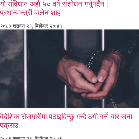
यो संविधान अझै ५० वर्ष संशोधन गर्नुपर्दैन :
प्रधानमन्त्री बालेन शाह
२०८३ श्रावण २१, बिहीबार २०:४१
वैदेशिक रोजगारीमा पठाइदिन्छु भन्दै ठगी गर्ने चार जना
पक्राउ
२०८३ श्रावण २१, बिहीबार २०:०९