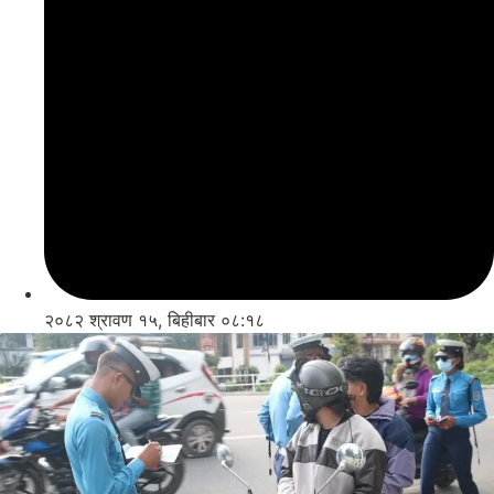
२०८२ श्रावण १५, बिहीबार ०८:१८