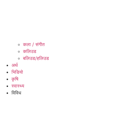
कला / संगीत​
कलिउड
बलिउड/हलिउड
अर्थ
भिडियो
कृषि
स्वास्थ्य
विविध