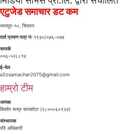
मिडिया सर्भिस प्रा.लि. द्वारा संचालित
एटुजेड समाचार डट कम
भरतपुर-१०, चितवन
दर्ता प्रमाण पत्र नंः
१९३०/०७६-०७७
सम्पर्क
०५६-५२८८१४
ई-मेल
a2zsamachar2075@gmail.com
हाम्रो टीम
अध्यक्ष
किशोर चन्द्र सापकोटा (९८५५०६०९२४)
संस्थापक
रवि अधिकारी