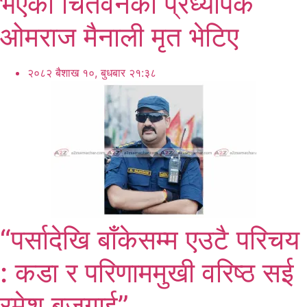
भएका चितवनका प्रध्यापक
ओमराज मैनाली मृत भेटिए
२०८२ बैशाख १०, बुधबार २१:३८
“पर्सादेखि बाँकेसम्म एउटै परिचय
: कडा र परिणाममुखी वरिष्ठ सई
रमेश बजगाई”