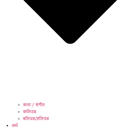
कला / संगीत​
कलिउड
बलिउड/हलिउड
अर्थ