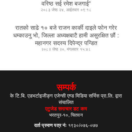
वरिष्ठ सई रमेश बजगाई”
२०८३ जेष्ठ २४, आईतवार ०९:१८
रातको साढे १० बजे राजन कार्की दाइले फोन गरेर
धम्काउनु भो, जिल्ला अध्यक्षबाटै हामी असुरक्षित छौं :
महानगर सदस्य दिपेन्द्र पन्डित
२०८२ जेष्ठ २०, मंगलवार १५:४८
सम्पर्क
के टि.बि. एडभर्टाइजीङ्ग एजेन्सी एण्ड मिडिया सर्भिस प्रा.लि. द्वारा
संचालित
एटुजेड समाचार डट कम
भरतपुर-१०, चितवन
दर्ता प्रमाण पत्र नंः
१९३०/०७६-०७७