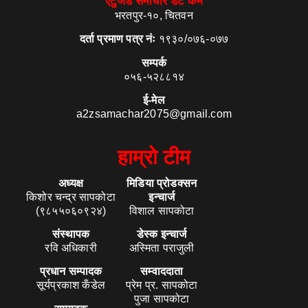
एटुजेड समाचार डट कम
भरतपुर-१०, चितवन
दर्ता प्रमाण पत्र नंः
१९३०/०७६-०७७
सम्पर्क
०५६-५२८८१४
ई-मेल
a2zsamachar2075@gmail.com
हाम्रो टीम
अध्यक्ष
मिडिया प्रोडक्सन
किशोर चन्द्र सापकोटा
इन्चार्ज
(९८५५०६०९२४)
विशाल सापकोटा
संस्थापक
डेस्क इन्चार्ज
रवि अधिकारी
अस्मिता पराजुली
प्रधान सम्पादक
सम्वाददाता
सूर्यप्रकाश कँडेल
प्रेम प्र. सापकोटा
पुजा सापकोटा