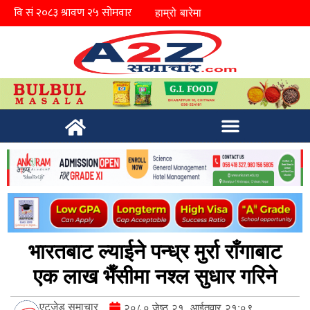
हाम्रो बारेमा
भारतबाट ल्याईने पन्ध्र मुर्रा राँगाबाट
एक लाख भैँसीमा नश्ल सुधार गरिने
एटुजेड समाचार
२०८० जेष्ठ २१, आईतवार २१:०९