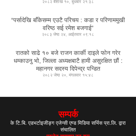
२०८२ बैशाख १०, बुधबार २१:३८
“पर्सादेखि बाँकेसम्म एउटै परिचय : कडा र परिणाममुखी
वरिष्ठ सई रमेश बजगाई”
२०८३ जेष्ठ २४, आईतवार ०९:१८
रातको साढे १० बजे राजन कार्की दाइले फोन गरेर
धम्काउनु भो, जिल्ला अध्यक्षबाटै हामी असुरक्षित छौं :
महानगर सदस्य दिपेन्द्र पन्डित
२०८२ जेष्ठ २०, मंगलवार १५:४८
सम्पर्क
के टि.बि. एडभर्टाइजीङ्ग एजेन्सी एण्ड मिडिया सर्भिस प्रा.लि. द्वारा
संचालित