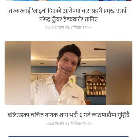
तस्करलाई ‘लाइन’ दिएको आरोपमा बारा प्रहरी प्रमुख एसपी
नरेन्द्र कुँवर हेडक्वार्टर तानिए
२०८३ श्रावण २३, शनिबार १९:४८
बलिउडका चर्चित गायक शान भदौ ६ गते काठमाडौंमा गुञ्जिँदै
२०८३ श्रावण २३, शनिबार १९:०२