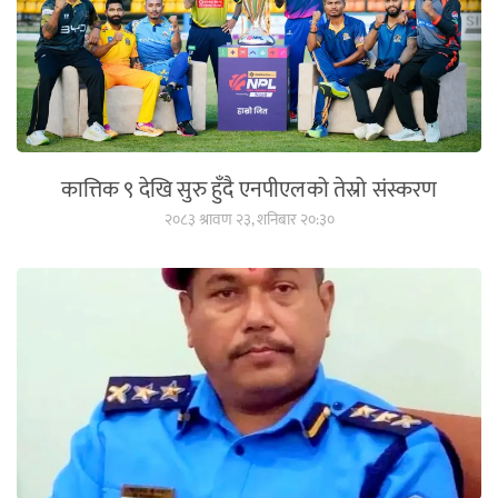
कात्तिक ९ देखि सुरु हुँदै एनपीएलको तेस्रो संस्करण
२०८३ श्रावण २३, शनिबार २०:३०