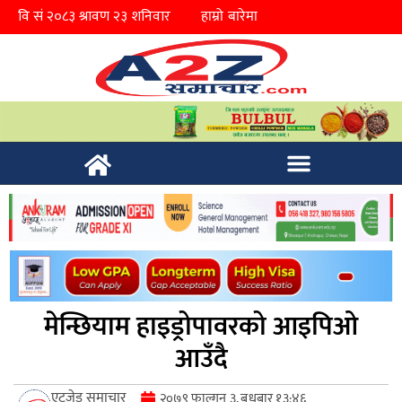
हाम्रो बारेमा
मेन्छियाम हाइड्रोपावरको आइपिओ
आउँदै
एटुजेड समाचार
२०७९ फाल्गुन ३, बुधबार १३:४६