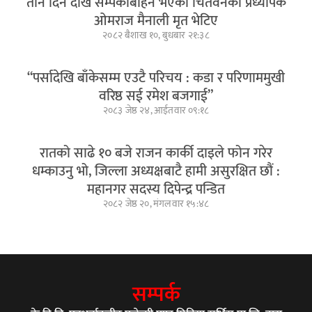
तीन दिन देखि सम्पर्कबिहिन भएका चितवनका प्रध्यापक
ओमराज मैनाली मृत भेटिए
२०८२ बैशाख १०, बुधबार २१:३८
“पर्सादेखि बाँकेसम्म एउटै परिचय : कडा र परिणाममुखी
वरिष्ठ सई रमेश बजगाई”
२०८३ जेष्ठ २४, आईतवार ०९:१८
रातको साढे १० बजे राजन कार्की दाइले फोन गरेर
धम्काउनु भो, जिल्ला अध्यक्षबाटै हामी असुरक्षित छौं :
महानगर सदस्य दिपेन्द्र पन्डित
२०८२ जेष्ठ २०, मंगलवार १५:४८
सम्पर्क