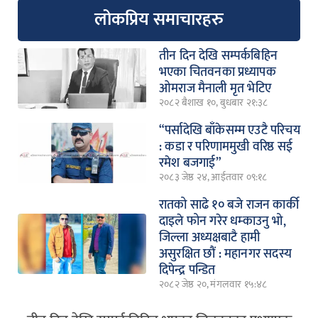
लोकप्रिय समाचारहरु
तीन दिन देखि सम्पर्कबिहिन
भएका चितवनका प्रध्यापक
ओमराज मैनाली मृत भेटिए
२०८२ बैशाख १०, बुधबार २१:३८
“पर्सादेखि बाँकेसम्म एउटै परिचय
: कडा र परिणाममुखी वरिष्ठ सई
रमेश बजगाई”
२०८३ जेष्ठ २४, आईतवार ०९:१८
रातको साढे १० बजे राजन कार्की
दाइले फोन गरेर धम्काउनु भो,
जिल्ला अध्यक्षबाटै हामी
असुरक्षित छौं : महानगर सदस्य
दिपेन्द्र पन्डित
२०८२ जेष्ठ २०, मंगलवार १५:४८