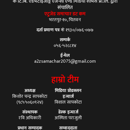
के टि.बि. एडभर्टाइजीङ्ग एजेन्सी एण्ड मिडिया सर्भिस प्रा.लि. द्वारा
संचालित
एटुजेड समाचार डट कम
भरतपुर-१०, चितवन
दर्ता प्रमाण पत्र नंः
१९३०/०७६-०७७
सम्पर्क
०५६-५२८८१४
ई-मेल
a2zsamachar2075@gmail.com
हाम्रो टीम
अध्यक्ष
मिडिया प्रोडक्सन
किशोर चन्द्र सापकोटा
इन्चार्ज
(९८५५०६०९२४)
विशाल सापकोटा
संस्थापक
डेस्क इन्चार्ज
रवि अधिकारी
अस्मिता पराजुली
प्रधान सम्पादक
सम्वाददाता