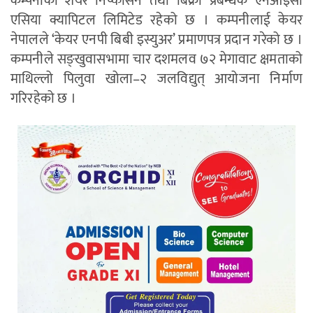
कम्पनीको शेयर निष्कासन तथा बिक्री प्रबन्धक एनआइसी
एसिया क्यापिटल लिमिटेड रहेको छ । कम्पनीलाई केयर
नेपालले ‘केयर एनपी बिबी इस्युअर’ प्रमाणपत्र प्रदान गरेको छ ।
कम्पनीले सङ्खुवासभामा चार दशमलव ७२ मेगावाट क्षमताको
माथिल्लो पिलुवा खोला–२ जलविद्युत् आयोजना निर्माण
गरिरहेको छ ।